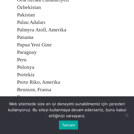
Özbekistan
Pakistan
Palau Adaları
Palmyra Atoll, Amerika
Panama
Papua Yeni Gine
Paraguay
Peru
Polonya
Portekiz
Porto Riko, Amerika
Reunion, Fransa
Romanya
Web sitemizde size en iyi deneyimi sunabilmemiz için çerezleri
Ruanda
kullanıyoruz. Bu siteyi kullanmaya devam ederseniz, bunu kabul
Rusya Federasyonu
ettiğinizi varsayarız.
Saint Helena, İngiltere
Tamam
Saint Martin, Fransa