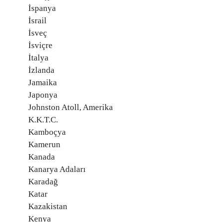
İspanya
İsrail
İsveç
İsviçre
İtalya
İzlanda
Jamaika
Japonya
Johnston Atoll, Amerika
K.K.T.C.
Kamboçya
Kamerun
Kanada
Kanarya Adaları
Karadağ
Katar
Kazakistan
Kenya