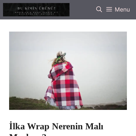
İçeriğe
Menu
atla
İlka Wrap Nerenin Malı