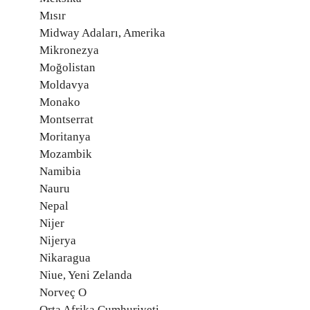
Mısır
Midway Adaları, Amerika
Mikronezya
Moğolistan
Moldavya
Monako
Montserrat
Moritanya
Mozambik
Namibia
Nauru
Nepal
Nijer
Nijerya
Nikaragua
Niue, Yeni Zelanda
Norveç O
Orta Afrika Cumhuriyeti