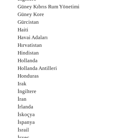
Güney Kıbrıs Rum Yönetimi
Güney Kore
Gürcistan
Haiti
Havai Adaları
Hırvatistan
Hindistan
Hollanda
Hollanda Antilleri
Honduras
Irak
İngiltere
İran
İrlanda
İskoçya
İspanya
İsrail
İsveç