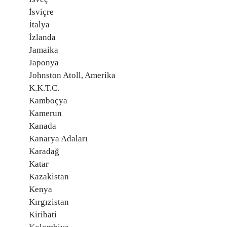
İsviçre
İtalya
İzlanda
Jamaika
Japonya
Johnston Atoll, Amerika
K.K.T.C.
Kamboçya
Kamerun
Kanada
Kanarya Adaları
Karadağ
Katar
Kazakistan
Kenya
Kırgızistan
Kiribati