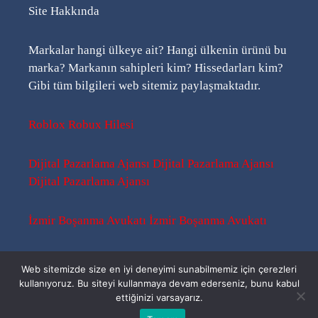
Site Hakkında
Markalar hangi ülkeye ait? Hangi ülkenin ürünü bu
marka? Markanın sahipleri kim? Hissedarları kim?
Gibi tüm bilgileri web sitemiz paylaşmaktadır.
Roblox Robux Hilesi
Dijital Pazarlama Ajansı
Dijital Pazarlama Ajansı
Dijital Pazarlama Ajansı
İzmir Boşanma Avukatı
İzmir Boşanma Avukatı
Sitemap
-
Sitemap
-
Rss
Web sitemizde size en iyi deneyimi sunabilmemiz için çerezleri
kullanıyoruz. Bu siteyi kullanmaya devam ederseniz, bunu kabul
ettiğinizi varsayarız.