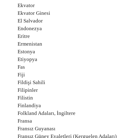
Ekvator
Ekvator Ginesi
El Salvador
Endonezya
Eritre
Ermenistan
Estonya
Etiyopya
Fas
Fiji
Fildişi Sahili
Filipinler
Filistin
Finlandiya
Folkland Adaları, İngiltere
Fransa
Fransız Guyanası
Fransız Güney Eyaletleri (Kerguelen Adaları)