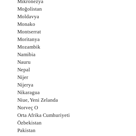
Mikronezya
Moğolistan
Moldavya
Monako
Montserrat
Moritanya
Mozambik
Namibia
Nauru
Nepal
Nijer
Nijerya
Nikaragua
Niue, Yeni Zelanda
Norveç O
Orta Afrika Cumhuriyeti
Özbekistan
Pakistan