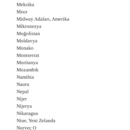
Meksika
Mısır
Midway Adaları, Amerika
Mikronezya
Moğolistan
Moldavya
Monako
Montserrat
Moritanya
Mozambik
Namibia
Nauru
Nepal
Nijer
Nijerya
Nikaragua
Niue, Yeni Zelanda
Norveç O