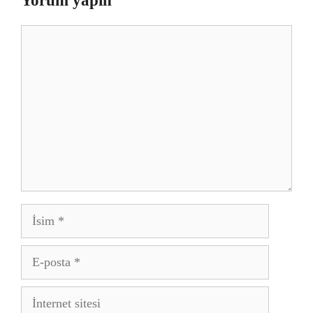
Yorum yapın
Yorum
İsim
E-
posta
İnternet