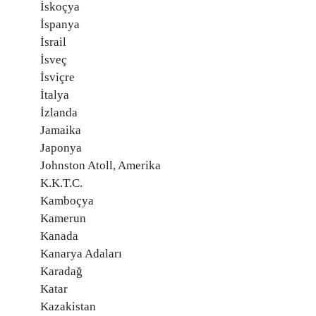
İskoçya
İspanya
İsrail
İsveç
İsviçre
İtalya
İzlanda
Jamaika
Japonya
Johnston Atoll, Amerika
K.K.T.C.
Kamboçya
Kamerun
Kanada
Kanarya Adaları
Karadağ
Katar
Kazakistan