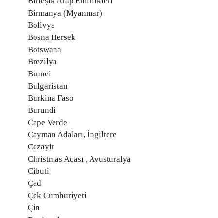
Birleşik Arap Emirlikleri
Birmanya (Myanmar)
Bolivya
Bosna Hersek
Botswana
Brezilya
Brunei
Bulgaristan
Burkina Faso
Burundi
Cape Verde
Cayman Adaları, İngiltere
Cezayir
Christmas Adası , Avusturalya
Cibuti
Çad
Çek Cumhuriyeti
Çin