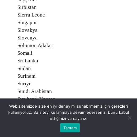
Sırbistan
Sierra Leone
Singapur
Slovakya
Slovenya
Solomon Adaları
Somali
Sri Lanka
Sudan
Surinam
Suriye
Suudi Arabistan
Svalbard, Norveç
Web sitemizde size en iyi deneyimi sunabilmemiz için çerezleri
Svaziland
kullanıyoruz. Bu siteyi kullanmaya devam ederseniz, bunu kabul
Şili
ettiğinizi varsayarız.
Tacikistan
Tamam
Tanzanya