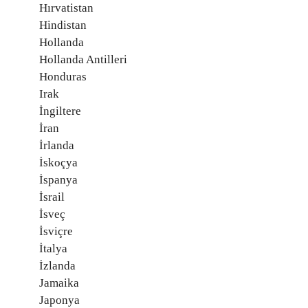
Hırvatistan
Hindistan
Hollanda
Hollanda Antilleri
Honduras
Irak
İngiltere
İran
İrlanda
İskoçya
İspanya
İsrail
İsveç
İsviçre
İtalya
İzlanda
Jamaika
Japonya