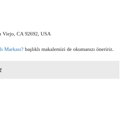
on Viejo, CA 92692, USA
lı Markası?
başlıklı makalemizi de okumanızı öneririz.
?