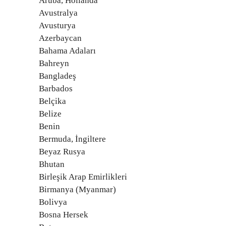
Aruba, Hollanda
Avustralya
Avusturya
Azerbaycan
Bahama Adaları
Bahreyn
Bangladeş
Barbados
Belçika
Belize
Benin
Bermuda, İngiltere
Beyaz Rusya
Bhutan
Birleşik Arap Emirlikleri
Birmanya (Myanmar)
Bolivya
Bosna Hersek