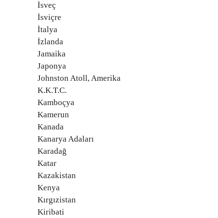
İsveç
İsviçre
İtalya
İzlanda
Jamaika
Japonya
Johnston Atoll, Amerika
K.K.T.C.
Kamboçya
Kamerun
Kanada
Kanarya Adaları
Karadağ
Katar
Kazakistan
Kenya
Kırgızistan
Kiribati