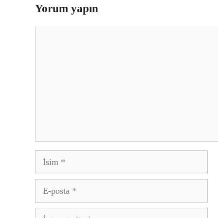
Yorum yapın
Yorum
İsim
E-
posta
İnternet