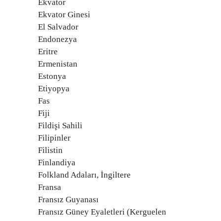
Ekvator
Ekvator Ginesi
El Salvador
Endonezya
Eritre
Ermenistan
Estonya
Etiyopya
Fas
Fiji
Fildişi Sahili
Filipinler
Filistin
Finlandiya
Folkland Adaları, İngiltere
Fransa
Fransız Guyanası
Fransız Güney Eyaletleri (Kerguelen