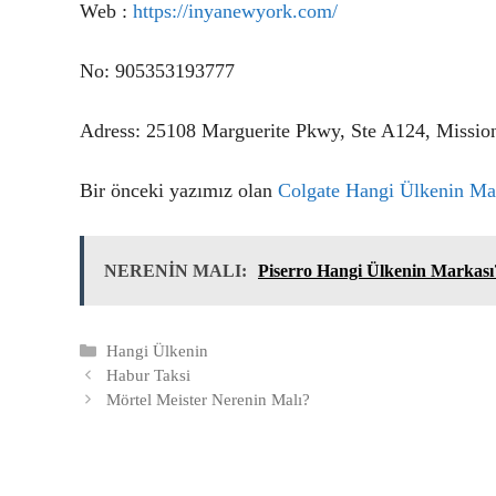
Web :
https://inyanewyork.com/
No: 905353193777
Adress: 25108 Marguerite Pkwy, Ste A124, Missi
Bir önceki yazımız olan
Colgate Hangi Ülkenin Ma
NERENİN MALI:
Piserro Hangi Ülkenin Markası
Kategoriler
Hangi Ülkenin
Habur Taksi
Mörtel Meister Nerenin Malı?