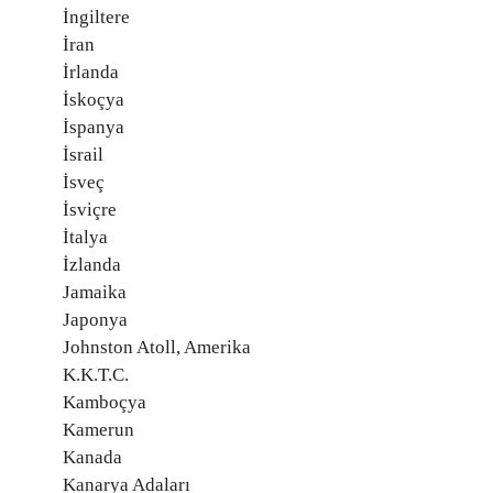
İngiltere
İran
İrlanda
İskoçya
İspanya
İsrail
İsveç
İsviçre
İtalya
İzlanda
Jamaika
Japonya
Johnston Atoll, Amerika
K.K.T.C.
Kamboçya
Kamerun
Kanada
Kanarya Adaları