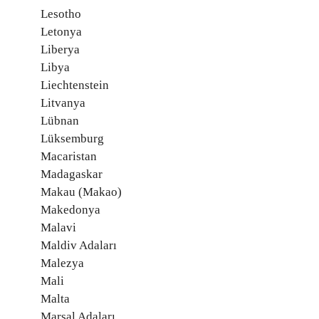
Lesotho
Letonya
Liberya
Libya
Liechtenstein
Litvanya
Lübnan
Lüksemburg
Macaristan
Madagaskar
Makau (Makao)
Makedonya
Malavi
Maldiv Adaları
Malezya
Mali
Malta
Marşal Adaları