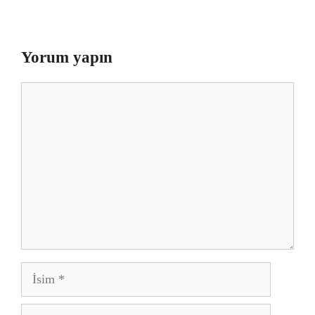
Yorum yapın
Yorum
İsim
E-