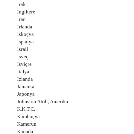
Irak
İngiltere
İran
İrlanda
İskoçya
İspanya
İsrail
İsveç
İsviçre
İtalya
İzlanda
Jamaika
Japonya
Johnston Atoll, Amerika
K.K.T.C.
Kamboçya
Kamerun
Kanada