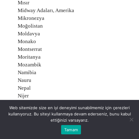
Mısır
Midway Adaları, Amerika
Mikronezya
Moğolistan
Moldavya
Monako
Montserrat
Moritanya
Mozambik
Namibia
Nauru
Nepal
Nijer
Nijerya
Web sitemizde size en iyi deneyimi sunabilmemiz için çerezleri
Nikaragua
kullanıyoruz. Bu siteyi kullanmaya devam ederseniz, bunu kabul
Niue, Yeni Zelanda
ettiğinizi varsayarız.
Norveç O
Tamam
Orta Afrika Cumhuriyeti