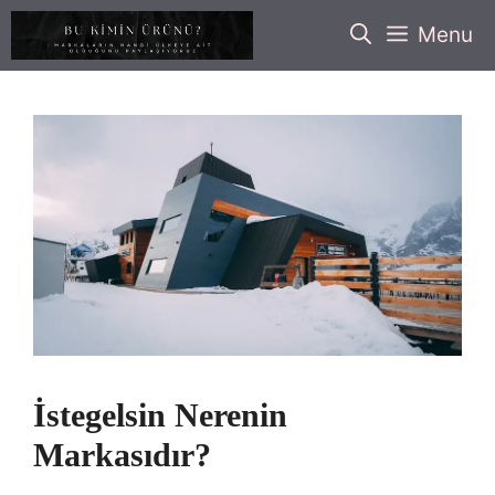
İçeriğe
Menu
atla
İstegelsin Nerenin
Markasıdır?