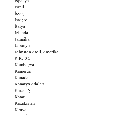
İspanya
İsrail
İsveç
İsviçre
İtalya
İzlanda
Jamaika
Japonya
Johnston Atoll, Amerika
K.K.T.C.
Kamboçya
Kamerun
Kanada
Kanarya Adaları
Karadağ
Katar
Kazakistan
Kenya