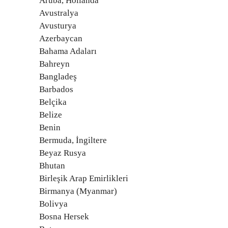
Aruba, Hollanda
Avustralya
Avusturya
Azerbaycan
Bahama Adaları
Bahreyn
Bangladeş
Barbados
Belçika
Belize
Benin
Bermuda, İngiltere
Beyaz Rusya
Bhutan
Birleşik Arap Emirlikleri
Birmanya (Myanmar)
Bolivya
Bosna Hersek