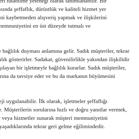
leri tutabilme yeteneği olarak tanımlanabilir. Bir
sında şeffaflık, dürüstlük ve kaliteli hizmet yer
ini kaybetmeden alışveriş yapmak ve ilişkilerini
 memnuniyetini en üst düzeyde tutmalı ve
 bağlılık duyması anlamına gelir. Sadık müşteriler, tekrar
ık gösterirler. Sadakat, güvenilirlikle yakından ilişkilidir
şılayan bir işletmeyle bağlılık kurarlar. Sadık müşteriler,
arına da tavsiye eder ve bu da markanın büyümesini
i uygulanabilir. İlk olarak, işletmeler şeffaflığı
r. Müşterilerin sorularına hızlı ve doğru yanıtlar vermek,
er veya hizmetler sunarak müşteri memnuniyetini
yaşadıklarında tekrar geri gelme eğilimindedir.