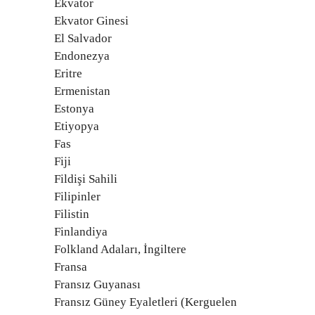
Ekvator
Ekvator Ginesi
El Salvador
Endonezya
Eritre
Ermenistan
Estonya
Etiyopya
Fas
Fiji
Fildişi Sahili
Filipinler
Filistin
Finlandiya
Folkland Adaları, İngiltere
Fransa
Fransız Guyanası
Fransız Güney Eyaletleri (Kerguelen