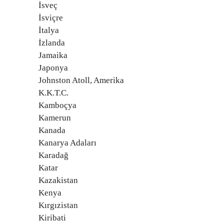
İsveç
İsviçre
İtalya
İzlanda
Jamaika
Japonya
Johnston Atoll, Amerika
K.K.T.C.
Kamboçya
Kamerun
Kanada
Kanarya Adaları
Karadağ
Katar
Kazakistan
Kenya
Kırgızistan
Kiribati