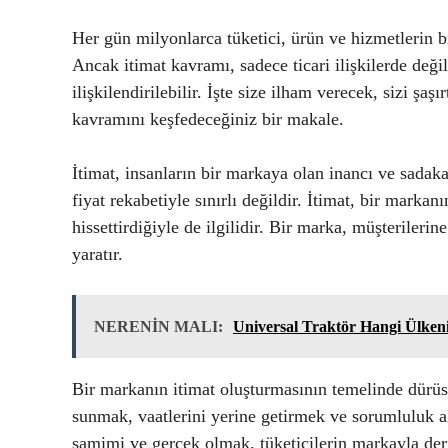
Her gün milyonlarca tüketici, ürün ve hizmetlerin 
Ancak itimat kavramı, sadece ticari ilişkilerde değ
ilişkilendirilebilir. İşte size ilham verecek, sizi şa
kavramını keşfedeceğiniz bir makale.
İtimat, insanların bir markaya olan inancı ve sadaka
fiyat rekabetiyle sınırlı değildir. İtimat, bir markanı
hissettirdiğiyle de ilgilidir. Bir marka, müşterileri
yaratır.
NERENİN MALI:
Universal Traktör Hangi Ülken
Bir markanın itimat oluşturmasının temelinde dürüstl
sunmak, vaatlerini yerine getirmek ve sorumluluk al
samimi ve gerçek olmak, tüketicilerin markayla deri