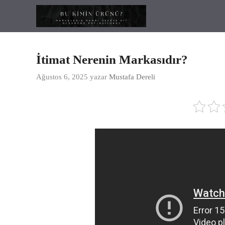
İçeriğe
atla
İtimat Nerenin Markasıdır?
Ağustos 6, 2025
yazar
Mustafa Dereli