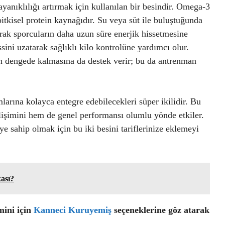
yanıklılığı artırmak için kullanılan bir besindir. Omega-3
bitkisel protein kaynağıdır. Su veya süt ile buluştuğunda
rak sporcuların daha uzun süre enerjik hissetmesine
ssini uzatarak sağlıklı kilo kontrolüne yardımcı olur.
n dengede kalmasına da destek verir; bu da antrenman
arına kolayca entegre edebilecekleri süper ikilidir. Bu
elişimini hem de genel performansı olumlu yönde etkiler.
ye sahip olmak için bu iki besini tariflerinize eklemeyi
ası?
mini için
Kanneci Kuruyemiş
seçeneklerine göz atarak