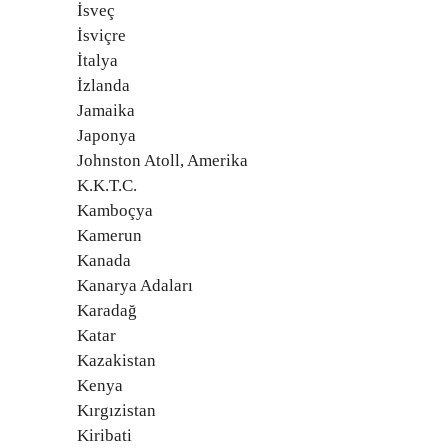
İsveç
İsviçre
İtalya
İzlanda
Jamaika
Japonya
Johnston Atoll, Amerika
K.K.T.C.
Kamboçya
Kamerun
Kanada
Kanarya Adaları
Karadağ
Katar
Kazakistan
Kenya
Kırgızistan
Kiribati