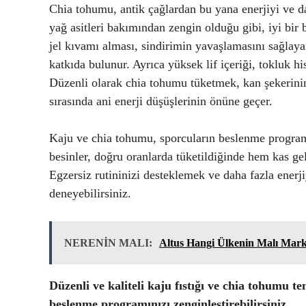
Chia tohumu, antik çağlardan bu yana enerjiyi ve da
yağ asitleri bakımından zengin olduğu gibi, iyi bir 
jel kıvamı alması, sindirimin yavaşlamasını sağlaya
katkıda bulunur. Ayrıca yüksek lif içeriği, tokluk hi
Düzenli olarak chia tohumu tüketmek, kan şekerini
sırasında ani enerji düşüşlerinin önüne geçer.
Kaju ve chia tohumu, sporcuların beslenme programl
besinler, doğru oranlarda tüketildiğinde hem kas g
Egzersiz rutininizi desteklemek ve daha fazla enerji
deneyebilirsiniz.
NERENİN MALI:
Altus Hangi Ülkenin Malı Mark
Düzenli ve kaliteli kaju fıstığı ve chia tohumu te
beslenme programınızı zenginleştirebilirsiniz.