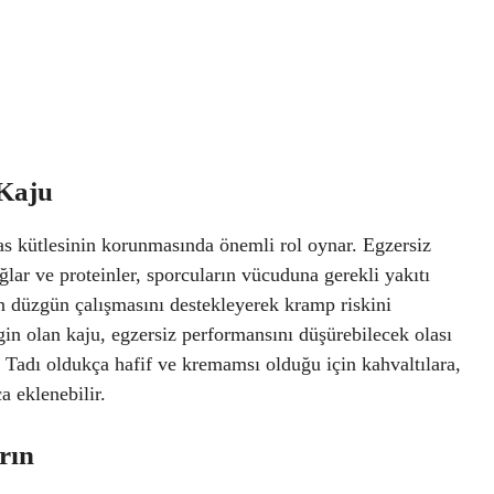
 Kaju
 kas kütlesinin korunmasında önemli rol oynar. Egzersiz
yağlar ve proteinler, sporcuların vücuduna gerekli yakıtı
n düzgün çalışmasını destekleyerek kramp riskini
in olan kaju, egzersiz performansını düşürebilecek olası
 Tadı oldukça hafif ve kremamsı olduğu için kahvaltılara,
a eklenebilir.
rın