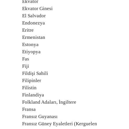
Ekvator
Ekvator Ginesi
El Salvador
Endonezya
Eritre
Ermenistan
Estonya
Etiyopya
Fas
Fiji
Fildişi Sahili
Filipinler
Filistin
Finlandiya
Folkland Adaları, İngiltere
Fransa
Fransız Guyanası
Fransız Güney Eyaletleri (Kerguelen