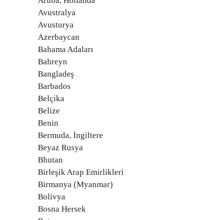
Aruba, Hollanda
Avustralya
Avusturya
Azerbaycan
Bahama Adaları
Bahreyn
Bangladeş
Barbados
Belçika
Belize
Benin
Bermuda, İngiltere
Beyaz Rusya
Bhutan
Birleşik Arap Emirlikleri
Birmanya (Myanmar)
Bolivya
Bosna Hersek