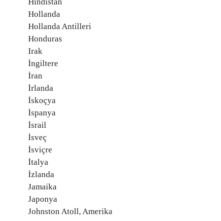
Hindistan
Hollanda
Hollanda Antilleri
Honduras
Irak
İngiltere
İran
İrlanda
İskoçya
İspanya
İsrail
İsveç
İsviçre
İtalya
İzlanda
Jamaika
Japonya
Johnston Atoll, Amerika