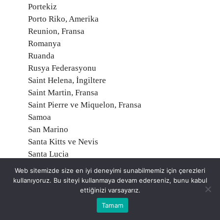
Portekiz
Porto Riko, Amerika
Reunion, Fransa
Romanya
Ruanda
Rusya Federasyonu
Saint Helena, İngiltere
Saint Martin, Fransa
Saint Pierre ve Miquelon, Fransa
Samoa
San Marino
Santa Kitts ve Nevis
Santa Lucia
Santa Vincent ve Grenadinler
Web sitemizde size en iyi deneyimi sunabilmemiz için çerezleri
Sao Tome ve Principe
kullanıyoruz. Bu siteyi kullanmaya devam ederseniz, bunu kabul
Senegal
ettiğinizi varsayarız.
Seyşeller
Tamam
Sırbistan