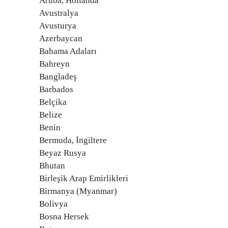
Aruba, Hollanda
Avustralya
Avusturya
Azerbaycan
Bahama Adaları
Bahreyn
Bangladeş
Barbados
Belçika
Belize
Benin
Bermuda, İngiltere
Beyaz Rusya
Bhutan
Birleşik Arap Emirlikleri
Birmanya (Myanmar)
Bolivya
Bosna Hersek