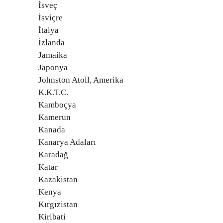
İsveç
İsviçre
İtalya
İzlanda
Jamaika
Japonya
Johnston Atoll, Amerika
K.K.T.C.
Kamboçya
Kamerun
Kanada
Kanarya Adaları
Karadağ
Katar
Kazakistan
Kenya
Kırgızistan
Kiribati