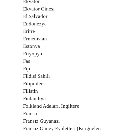
Ekvator
Ekvator Ginesi
El Salvador
Endonezya
Eritre
Ermenistan
Estonya
Etiyopya
Fas
Fiji
Fildişi Sahili
Filipinler
Filistin
Finlandiya
Folkland Adaları, İngiltere
Fransa
Fransız Guyanası
Fransız Güney Eyaletleri (Kerguelen