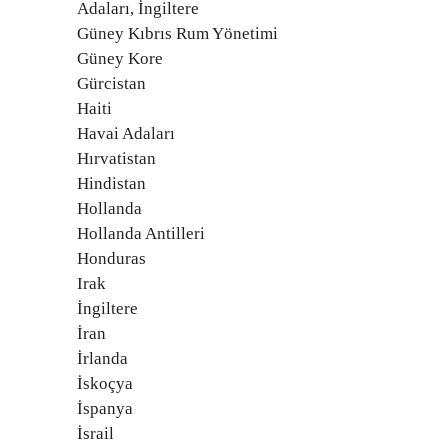
Adaları, İngiltere
Güney Kıbrıs Rum Yönetimi
Güney Kore
Gürcistan
Haiti
Havai Adaları
Hırvatistan
Hindistan
Hollanda
Hollanda Antilleri
Honduras
Irak
İngiltere
İran
İrlanda
İskoçya
İspanya
İsrail