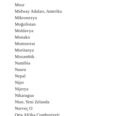
Mısır
Midway Adaları, Amerika
Mikronezya
Moğolistan
Moldavya
Monako
Montserrat
Moritanya
Mozambik
Namibia
Nauru
Nepal
Nijer
Nijerya
Nikaragua
Niue, Yeni Zelanda
Norveç O
Orta Afrika Cumhuriyeti