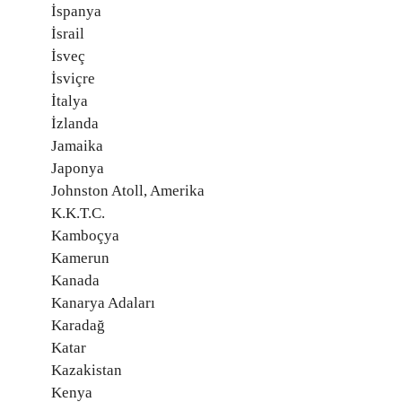
İspanya
İsrail
İsveç
İsviçre
İtalya
İzlanda
Jamaika
Japonya
Johnston Atoll, Amerika
K.K.T.C.
Kamboçya
Kamerun
Kanada
Kanarya Adaları
Karadağ
Katar
Kazakistan
Kenya