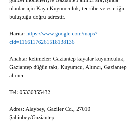
güncel modelleriyle Gaziantep altıncı arayışında
olanlar için Kaya Kuyumculuk, tecrübe ve estetiğin
buluştuğu doğru adrestir.
Harita:
https://www.google.com/maps?
cid=11661176261518138136
Anahtar kelimeler: Gaziantep kayalar kuyumculuk,
Gaziantep düğün takı, Kuyumcu, Altıncı, Gaziantep
altıncı
Tel: 05330355432
Adres: Alaybey, Gaziler Cd., 27010
Şahinbey/Gaziantep