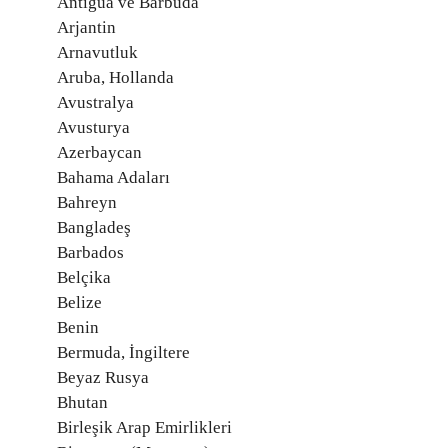
Antigua ve Barbuda
Arjantin
Arnavutluk
Aruba, Hollanda
Avustralya
Avusturya
Azerbaycan
Bahama Adaları
Bahreyn
Bangladeş
Barbados
Belçika
Belize
Benin
Bermuda, İngiltere
Beyaz Rusya
Bhutan
Birleşik Arap Emirlikleri