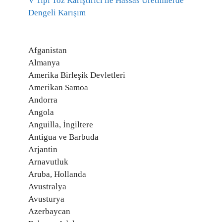
V Tipi Toz Karıştırıcı ile Hassas Üretimlerde
Dengeli Karışım
Afganistan
Almanya
Amerika Birleşik Devletleri
Amerikan Samoa
Andorra
Angola
Anguilla, İngiltere
Antigua ve Barbuda
Arjantin
Arnavutluk
Aruba, Hollanda
Avustralya
Avusturya
Azerbaycan