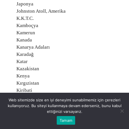
Japonya
Johnston Atoll, Amerika
K.K.T.C.
Kamboçya
Kamerun
Kanada
Kanarya Adaları
Karadağ
Katar
Kazakistan
Kenya
Kırgızistan
Kiribati
Kolombiya
Web sitemizde size en iyi deneyimi sunabilmemiz için çerezleri
Komorlar
kullanıyoruz. Bu siteyi kullanmaya devam ederseniz, bunu kabul
ettiğinizi varsayarız.
Kongo
Kongo Demokratik Cumhuriyeti
Tamam
Kosova