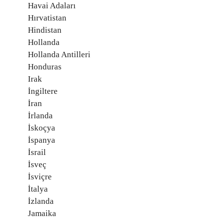
Havai Adaları
Hırvatistan
Hindistan
Hollanda
Hollanda Antilleri
Honduras
Irak
İngiltere
İran
İrlanda
İskoçya
İspanya
İsrail
İsveç
İsviçre
İtalya
İzlanda
Jamaika