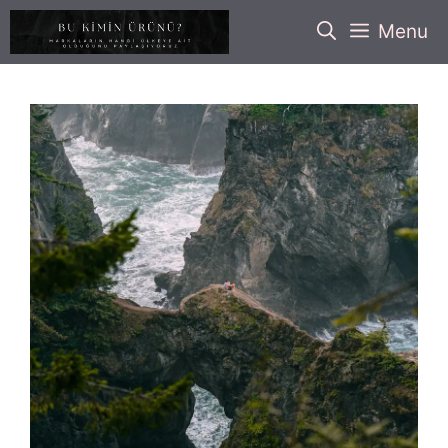
İçeriğe
Menu
atla