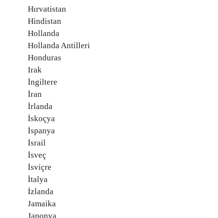
Hırvatistan
Hindistan
Hollanda
Hollanda Antilleri
Honduras
Irak
İngiltere
İran
İrlanda
İskoçya
İspanya
İsrail
İsveç
İsviçre
İtalya
İzlanda
Jamaika
Japonya