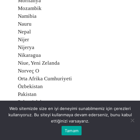
Moritanya
Mozambik
Namibia
Nauru
Nepal
Nijer
Nijerya
Nikaragua
Niue, Yeni Zelanda
Norveç O
Orta Afrika Cumhuriyeti
Özbekistan
Pakistan
Palau Adaları
Web sitemizde size en iyi deneyimi sunabilmemiz için çerezleri
Palmyra Atoll, Amerika
kullanıyoruz. Bu siteyi kullanmaya devam ederseniz, bunu kabul
Panama
ettiğinizi varsayarız.
Papua Yeni Gine
Tamam
Paraguay