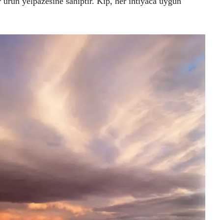
 ürün yelpazesine sahiptir. Kip, her ihtiyaca uygun