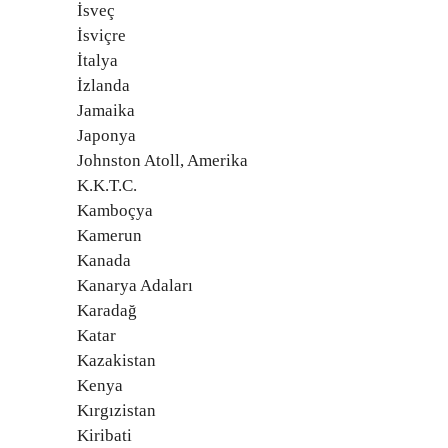
İsveç
İsviçre
İtalya
İzlanda
Jamaika
Japonya
Johnston Atoll, Amerika
K.K.T.C.
Kamboçya
Kamerun
Kanada
Kanarya Adaları
Karadağ
Katar
Kazakistan
Kenya
Kırgızistan
Kiribati