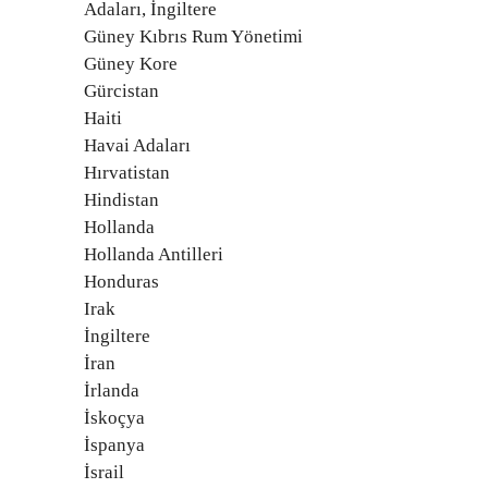
Adaları, İngiltere
Güney Kıbrıs Rum Yönetimi
Güney Kore
Gürcistan
Haiti
Havai Adaları
Hırvatistan
Hindistan
Hollanda
Hollanda Antilleri
Honduras
Irak
İngiltere
İran
İrlanda
İskoçya
İspanya
İsrail