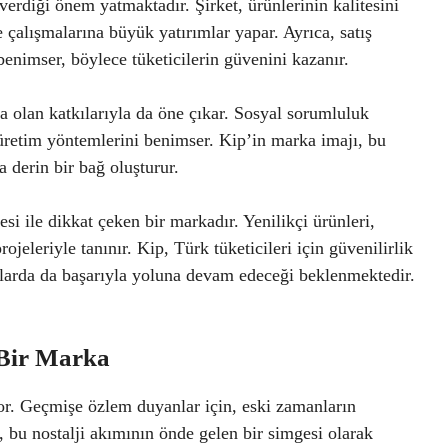
erdiği önem yatmaktadır. Şirket, ürünlerinin kalitesini
e çalışmalarına büyük yatırımlar yapar. Ayrıca, satış
benimser, böylece tüketicilerin güvenini kazanır.
a olan katkılarıyla da öne çıkar. Sosyal sorumluluk
u üretim yöntemlerini benimser. Kip’in marka imajı, bu
a derin bir bağ oluşturur.
i ile dikkat çeken bir markadır. Yenilikçi ürünleri,
jeleriyle tanınır. Kip, Türk tüketicileri için güvenilirlik
ıllarda da başarıyla yoluna devam edeceği beklenmektedir.
 Bir Marka
or. Geçmişe özlem duyanlar için, eski zamanların
, bu nostalji akımının önde gelen bir simgesi olarak