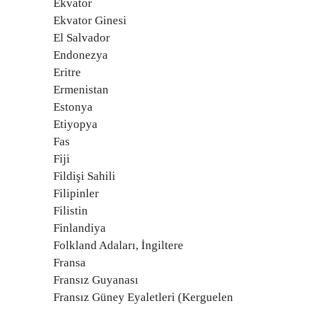
Ekvator
Ekvator Ginesi
El Salvador
Endonezya
Eritre
Ermenistan
Estonya
Etiyopya
Fas
Fiji
Fildişi Sahili
Filipinler
Filistin
Finlandiya
Folkland Adaları, İngiltere
Fransa
Fransız Guyanası
Fransız Güney Eyaletleri (Kerguelen