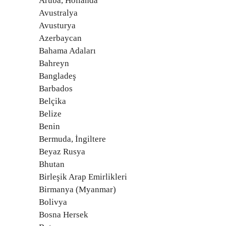
Aruba, Hollanda
Avustralya
Avusturya
Azerbaycan
Bahama Adaları
Bahreyn
Bangladeş
Barbados
Belçika
Belize
Benin
Bermuda, İngiltere
Beyaz Rusya
Bhutan
Birleşik Arap Emirlikleri
Birmanya (Myanmar)
Bolivya
Bosna Hersek