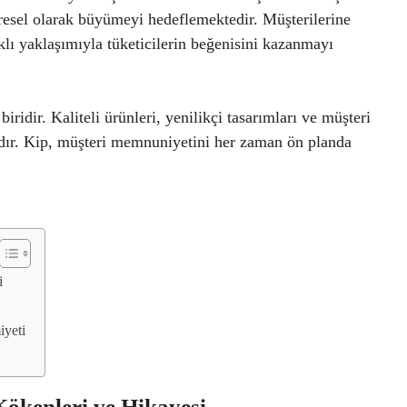
üresel olarak büyümeyi hedeflemektedir. Müşterilerine
klı yaklaşımıyla tüketicilerin beğenisini kazanmayı
idir. Kaliteli ürünleri, yenilikçi tasarımları ve müşteri
dır. Kip, müşteri memnuniyetini her zaman ön planda
i
iyeti
ökenleri ve Hikayesi