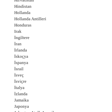
Hırvatistan
Hindistan
Hollanda
Hollanda Antilleri
Honduras
Irak
İngiltere
İran
İrlanda
İskoçya
İspanya
İsrail
İsveç
İsviçre
İtalya
İzlanda
Jamaika
Japonya