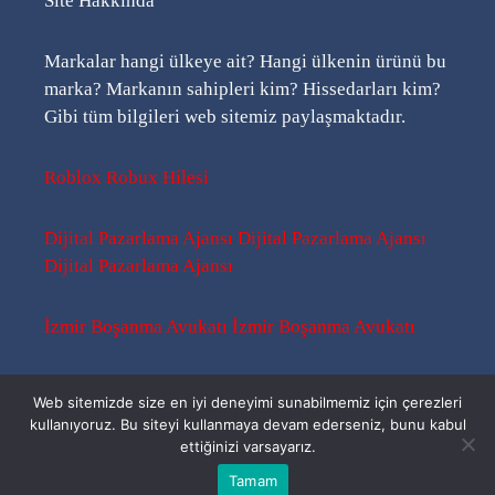
Site Hakkında
Markalar hangi ülkeye ait? Hangi ülkenin ürünü bu
marka? Markanın sahipleri kim? Hissedarları kim?
Gibi tüm bilgileri web sitemiz paylaşmaktadır.
Roblox Robux Hilesi
Dijital Pazarlama Ajansı
Dijital Pazarlama Ajansı
Dijital Pazarlama Ajansı
İzmir Boşanma Avukatı
İzmir Boşanma Avukatı
Sitemap
-
Sitemap
-
Rss
Web sitemizde size en iyi deneyimi sunabilmemiz için çerezleri
kullanıyoruz. Bu siteyi kullanmaya devam ederseniz, bunu kabul
ettiğinizi varsayarız.
Bu Kimin Ürünü ? | 2026 ©
Tamam