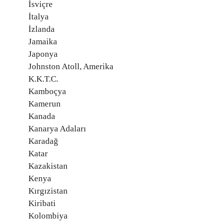
İsviçre
İtalya
İzlanda
Jamaika
Japonya
Johnston Atoll, Amerika
K.K.T.C.
Kamboçya
Kamerun
Kanada
Kanarya Adaları
Karadağ
Katar
Kazakistan
Kenya
Kırgızistan
Kiribati
Kolombiya