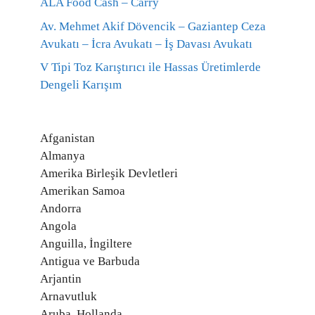
ALA Food Cash – Carry
Av. Mehmet Akif Dövencik – Gaziantep Ceza
Avukatı – İcra Avukatı – İş Davası Avukatı
V Tipi Toz Karıştırıcı ile Hassas Üretimlerde
Dengeli Karışım
Afganistan
Almanya
Amerika Birleşik Devletleri
Amerikan Samoa
Andorra
Angola
Anguilla, İngiltere
Antigua ve Barbuda
Arjantin
Arnavutluk
Aruba, Hollanda