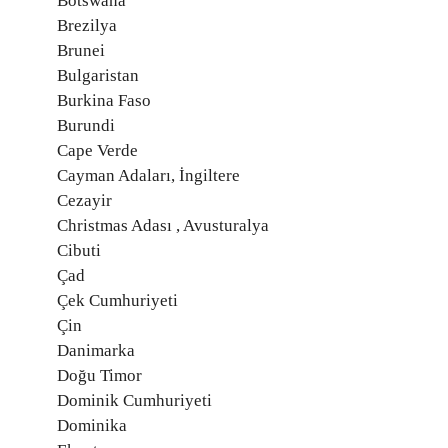
Botswana
Brezilya
Brunei
Bulgaristan
Burkina Faso
Burundi
Cape Verde
Cayman Adaları, İngiltere
Cezayir
Christmas Adası , Avusturalya
Cibuti
Çad
Çek Cumhuriyeti
Çin
Danimarka
Doğu Timor
Dominik Cumhuriyeti
Dominika