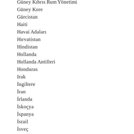
Güney Kıbrıs Rum Yönetimi
Güney Kore
Gürcistan
Haiti
Havai Adaları
Hırvatistan
Hindistan
Hollanda
Hollanda Antilleri
Honduras
Irak
İngiltere
İran
İrlanda
İskoçya
İspanya
İsrail
İsveç