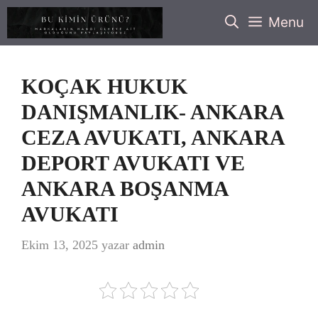
İçeriğe
Menu
atla
KOÇAK HUKUK
DANIŞMANLIK- ANKARA
CEZA AVUKATI, ANKARA
DEPORT AVUKATI VE
ANKARA BOŞANMA
AVUKATI
Ekim 13, 2025
yazar
admin