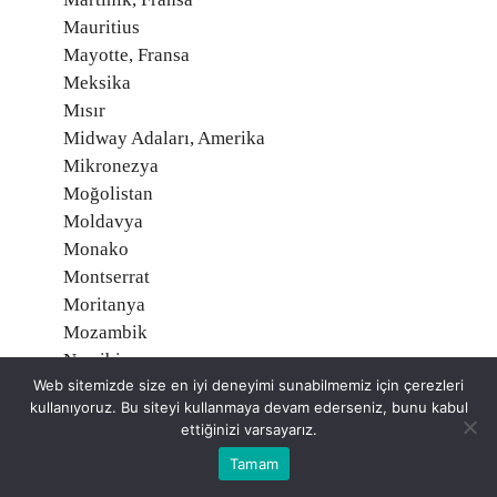
Mauritius
Mayotte, Fransa
Meksika
Mısır
Midway Adaları, Amerika
Mikronezya
Moğolistan
Moldavya
Monako
Montserrat
Moritanya
Mozambik
Namibia
Web sitemizde size en iyi deneyimi sunabilmemiz için çerezleri
Nauru
kullanıyoruz. Bu siteyi kullanmaya devam ederseniz, bunu kabul
Nepal
ettiğinizi varsayarız.
Nijer
Tamam
Nijerya