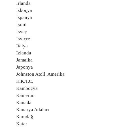
İrlanda
İskoçya
İspanya
İsrail
İsveç
İsviçre
İtalya
İzlanda
Jamaika
Japonya
Johnston Atoll, Amerika
K.K.T.C.
Kamboçya
Kamerun
Kanada
Kanarya Adaları
Karadağ
Katar