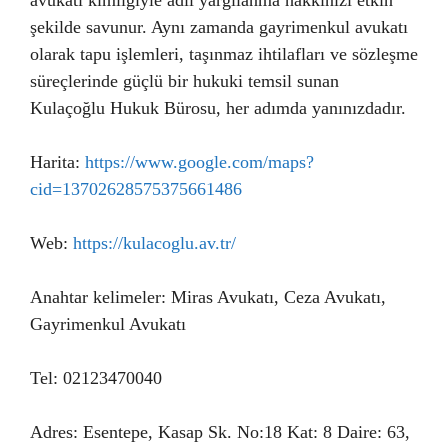
avukatı kimliğiyle adil yargılanma hakkınızı etkin
şekilde savunur. Aynı zamanda gayrimenkul avukatı
olarak tapu işlemleri, taşınmaz ihtilafları ve sözleşme
süreçlerinde güçlü bir hukuki temsil sunan
Kulaçoğlu Hukuk Bürosu, her adımda yanınızdadır.
Harita:
https://www.google.com/maps?
cid=13702628575375661486
Web:
https://kulacoglu.av.tr/
Anahtar kelimeler: Miras Avukatı, Ceza Avukatı,
Gayrimenkul Avukatı
Tel: 02123470040
Adres: Esentepe, Kasap Sk. No:18 Kat: 8 Daire: 63,