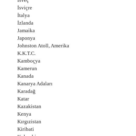
İsveç
İsviçre
İtalya
İzlanda
Jamaika
Japonya
Johnston Atoll, Amerika
K.K.T.C.
Kamboçya
Kamerun
Kanada
Kanarya Adaları
Karadağ
Katar
Kazakistan
Kenya
Kırgızistan
Kiribati