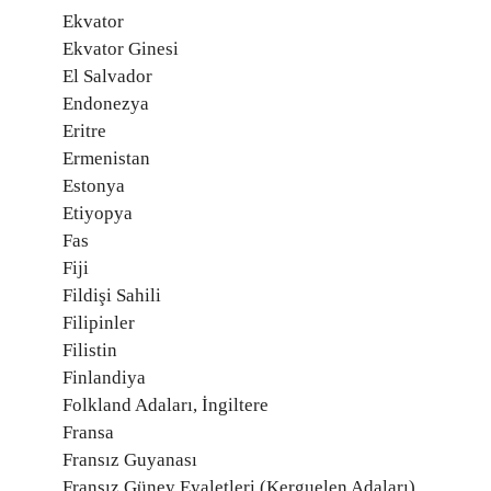
Ekvator
Ekvator Ginesi
El Salvador
Endonezya
Eritre
Ermenistan
Estonya
Etiyopya
Fas
Fiji
Fildişi Sahili
Filipinler
Filistin
Finlandiya
Folkland Adaları, İngiltere
Fransa
Fransız Guyanası
Fransız Güney Eyaletleri (Kerguelen Adaları)