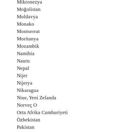
Mikronezya
Moğolistan
Moldavya
Monako
Montserrat
Moritanya
Mozambik
Namibia
Nauru
Nepal
Nijer
Nijerya
Nikaragua
Niue, Yeni Zelanda
Norveç O
Orta Afrika Cumhuriyeti
Özbekistan
Pakistan