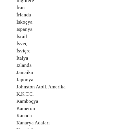
İngiltere
İran
İrlanda
İskoçya
İspanya
İsrail
İsveç
İsviçre
İtalya
İzlanda
Jamaika
Japonya
Johnston Atoll, Amerika
K.K.T.C.
Kamboçya
Kamerun
Kanada
Kanarya Adaları