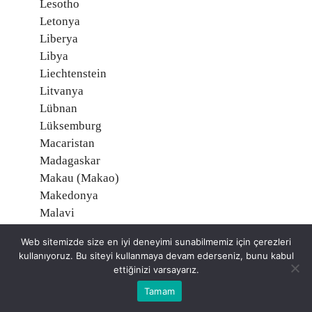
Lesotho
Letonya
Liberya
Libya
Liechtenstein
Litvanya
Lübnan
Lüksemburg
Macaristan
Madagaskar
Makau (Makao)
Makedonya
Malavi
Maldiv Adaları
Web sitemizde size en iyi deneyimi sunabilmemiz için çerezleri
Malezya
kullanıyoruz. Bu siteyi kullanmaya devam ederseniz, bunu kabul
Mali
ettiğinizi varsayarız.
Malta
Tamam
Marşal Adaları