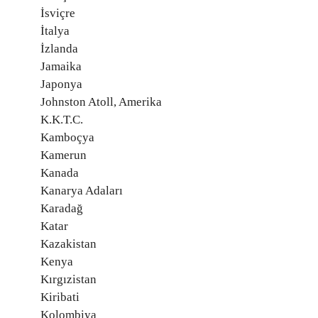
İsviçre
İtalya
İzlanda
Jamaika
Japonya
Johnston Atoll, Amerika
K.K.T.C.
Kamboçya
Kamerun
Kanada
Kanarya Adaları
Karadağ
Katar
Kazakistan
Kenya
Kırgızistan
Kiribati
Kolombiya