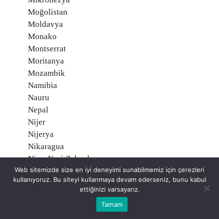
Moğolistan
Moldavya
Monako
Montserrat
Moritanya
Mozambik
Namibia
Nauru
Nepal
Nijer
Nijerya
Nikaragua
Niue, Yeni Zelanda
Web sitemizde size en iyi deneyimi sunabilmemiz için çerezleri
Norveç O
kullanıyoruz. Bu siteyi kullanmaya devam ederseniz, bunu kabul
Orta Afrika Cumhuriyeti
ettiğinizi varsayarız.
Özbekistan
Tamam
Pakistan