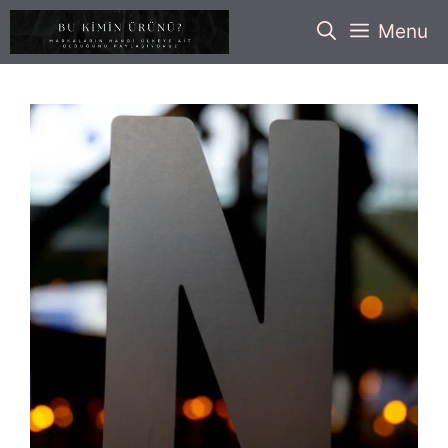
İçeriğe
Menu
atla