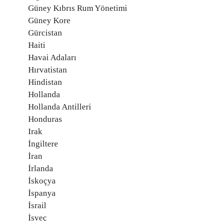
Güney Kıbrıs Rum Yönetimi
Güney Kore
Gürcistan
Haiti
Havai Adaları
Hırvatistan
Hindistan
Hollanda
Hollanda Antilleri
Honduras
Irak
İngiltere
İran
İrlanda
İskoçya
İspanya
İsrail
İsveç