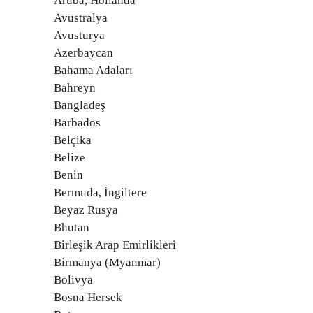
Aruba, Hollanda
Avustralya
Avusturya
Azerbaycan
Bahama Adaları
Bahreyn
Bangladeş
Barbados
Belçika
Belize
Benin
Bermuda, İngiltere
Beyaz Rusya
Bhutan
Birleşik Arap Emirlikleri
Birmanya (Myanmar)
Bolivya
Bosna Hersek