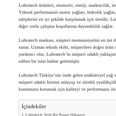
Lubratech ürünleri, otomotiv, enerji, madencilik, im
Yüksek performanslı motor yağları, hidrolik yağlar, 
taleplerini en iyi şekilde karşılamak için üretilir. L
diğer zorlu çalışma koşullarına dayanıklılık sağlar.
Lubratech markası, müşteri memnuniyetini en üst dü
sunar. Uzman teknik ekibi, müşterilere doğru ürün
yardımcı olur. Lubratech’in müşteri odaklı yaklaş
edilen bir isim haline getirmiştir.
Lubratech Türkiye’nin önde gelen endüstriyel yağ ve
müşteri odaklı hizmet anlayışı ve sürekli yenilikçili
konumunu korumak için kaliteyi ve performansı ön 
İçindekiler
Lubratech: Yerli Bir Başarı Hikayesi