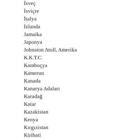
İsveç
İsviçre
İtalya
İzlanda
Jamaika
Japonya
Johnston Atoll, Amerika
K.K.T.C.
Kamboçya
Kamerun
Kanada
Kanarya Adaları
Karadağ
Katar
Kazakistan
Kenya
Kırgızistan
Kiribati