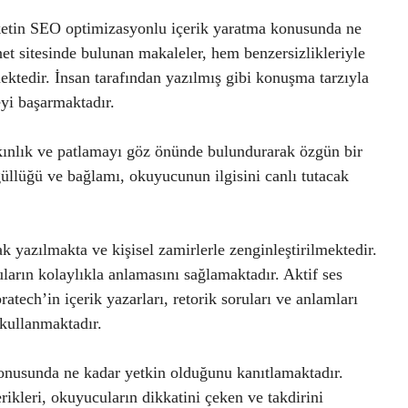
rketin SEO optimizasyonlu içerik yaratma konusunda ne
net sitesinde bulunan makaleler, hem benzersizlikleriyle
ektedir. İnsan tarafından yazılmış gibi konuşma tarzıyla
eyi başarmaktadır.
aşkınlık ve patlamayı göz önünde bulundurarak özgün bir
üllüğü ve bağlamı, okuyucunun ilgisini canlı tutacak
ak yazılmakta ve kişisel zamirlerle zenginleştirilmektedir.
cuların kolaylıkla anlamasını sağlamaktadır. Aktif ses
atech’in içerik yazarları, retorik soruları ve anlamları
 kullanmaktadır.
 konusunda ne kadar yetkin olduğunu kanıtlamaktadır.
rikleri, okuyucuların dikkatini çeken ve takdirini