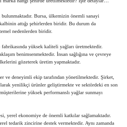
rılı marka hangi şehirde üretilmektedir? İşte detaylar…
 bulunmaktadır. Bursa, ülkemizin önemli sanayi
albinin attığı şehirlerden biridir. Bu durum da
temel nedenlerden biridir.
 fabrikasında yüksek kaliteli yağları üretmektedir.
 yaklaşım benimsenmektedir. İnsan sağlığına ve çevreye
 ilkelerini gözeterek üretim yapmaktadır.
r ve deneyimli ekip tarafından yönetilmektedir. Şirket,
arak yenilikçi ürünler geliştirmekte ve sektördeki en son
 müşterilerine yüksek performanslı yağlar sunmayı
si, yerel ekonomiye de önemli katkılar sağlamaktadır.
erel tedarik zincirine destek vermektedir. Aynı zamanda