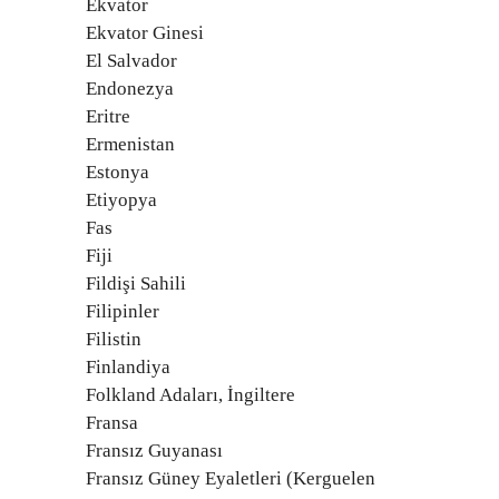
Ekvator
Ekvator Ginesi
El Salvador
Endonezya
Eritre
Ermenistan
Estonya
Etiyopya
Fas
Fiji
Fildişi Sahili
Filipinler
Filistin
Finlandiya
Folkland Adaları, İngiltere
Fransa
Fransız Guyanası
Fransız Güney Eyaletleri (Kerguelen