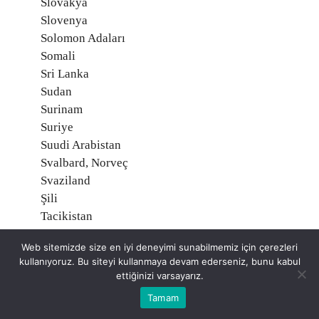
Slovakya
Slovenya
Solomon Adaları
Somali
Sri Lanka
Sudan
Surinam
Suriye
Suudi Arabistan
Svalbard, Norveç
Svaziland
Şili
Tacikistan
Tanzanya
Web sitemizde size en iyi deneyimi sunabilmemiz için çerezleri
Tayland
kullanıyoruz. Bu siteyi kullanmaya devam ederseniz, bunu kabul
Tayvan
ettiğinizi varsayarız.
Togo
Tamam
Tonga