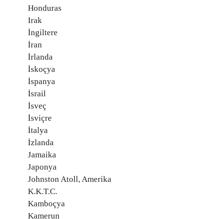
Honduras
Irak
İngiltere
İran
İrlanda
İskoçya
İspanya
İsrail
İsveç
İsviçre
İtalya
İzlanda
Jamaika
Japonya
Johnston Atoll, Amerika
K.K.T.C.
Kamboçya
Kamerun