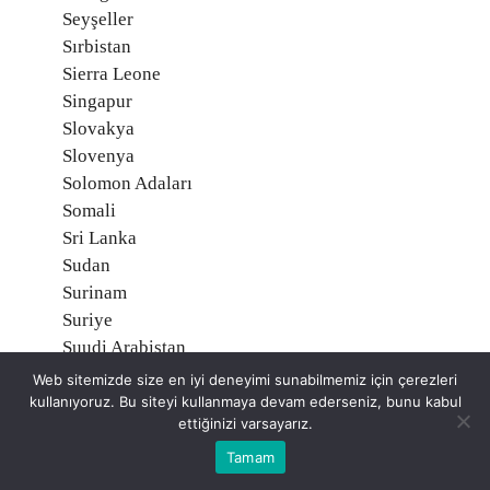
Seyşeller
Sırbistan
Sierra Leone
Singapur
Slovakya
Slovenya
Solomon Adaları
Somali
Sri Lanka
Sudan
Surinam
Suriye
Suudi Arabistan
Svalbard, Norveç
Web sitemizde size en iyi deneyimi sunabilmemiz için çerezleri
Svaziland
kullanıyoruz. Bu siteyi kullanmaya devam ederseniz, bunu kabul
ettiğinizi varsayarız.
Şili
Tacikistan
Tamam
Tanzanya