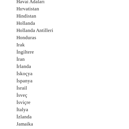
Havai Adaları
Hırvatistan
Hindistan
Hollanda
Hollanda Antilleri
Honduras
Irak
İngiltere
İran
İrlanda
İskoçya
İspanya
İsrail
İsveç
İsviçre
İtalya
İzlanda
Jamaika