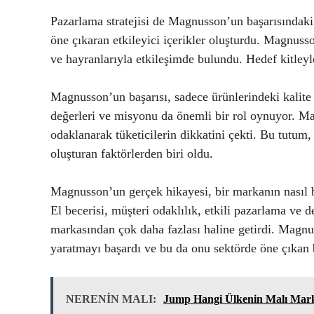
Pazarlama stratejisi de Magnusson’un başarısındaki 
öne çıkaran etkileyici içerikler oluşturdu. Magnusso
ve hayranlarıyla etkileşimde bulundu. Hedef kitleyl
Magnusson’un başarısı, sadece ürünlerindeki kalit
değerleri ve misyonu da önemli bir rol oynuyor. Ma
odaklanarak tüketicilerin dikkatini çekti. Bu tutum,
oluşturan faktörlerden biri oldu.
Magnusson’un gerçek hikayesi, bir markanın nasıl baş
El becerisi, müşteri odaklılık, etkili pazarlama ve 
markasından çok daha fazlası haline getirdi. Magnus
yaratmayı başardı ve bu da onu sektörde öne çıkan b
NERENİN MALI:
Jump Hangi Ülkenin Malı Mar