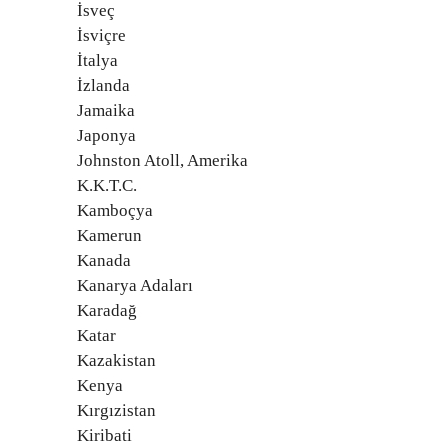
İsveç
İsviçre
İtalya
İzlanda
Jamaika
Japonya
Johnston Atoll, Amerika
K.K.T.C.
Kamboçya
Kamerun
Kanada
Kanarya Adaları
Karadağ
Katar
Kazakistan
Kenya
Kırgızistan
Kiribati