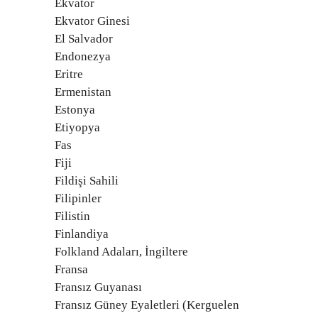
Ekvator
Ekvator Ginesi
El Salvador
Endonezya
Eritre
Ermenistan
Estonya
Etiyopya
Fas
Fiji
Fildişi Sahili
Filipinler
Filistin
Finlandiya
Folkland Adaları, İngiltere
Fransa
Fransız Guyanası
Fransız Güney Eyaletleri (Kerguelen