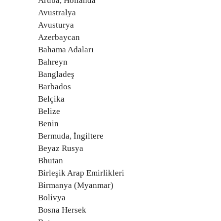
Aruba, Hollanda
Avustralya
Avusturya
Azerbaycan
Bahama Adaları
Bahreyn
Bangladeş
Barbados
Belçika
Belize
Benin
Bermuda, İngiltere
Beyaz Rusya
Bhutan
Birleşik Arap Emirlikleri
Birmanya (Myanmar)
Bolivya
Bosna Hersek