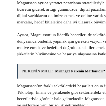
Magnusson ayrıca yaratıcı pazarlama stratejileriyle
ticaretin giderek arttığı günümüzde, dijital pazar
dijital varlıklarını optimize etmek ve online varlı
markalar, hedef kitlelerine daha iyi ulaşarak büyüme
Ayrıca, Magnusson’un liderlik becerileri de sektörd
dünyasında önderlik yapmak için gereken vizyon ve
motive etmek ve hedefleri doğrultusunda ilerlemek iç
şirketlerin büyümesine ve başarıya ulaşmasına katk
NERENİN MALI:
Milangaz Nerenin Markasıdır?
Magnusson’un farklı sektörlerdeki başarıları onun i
Teknoloji, finans ve perakende gibi sektörlerdeki etk
becerileriyle görünür hale gelmektedir. Magnusson
ve sektörlere yeni bir soluk getirmektedir.