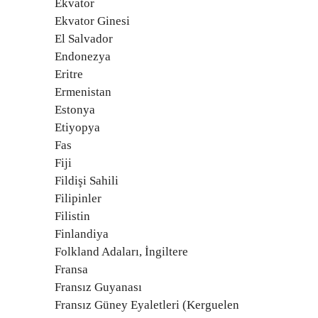
Ekvator
Ekvator Ginesi
El Salvador
Endonezya
Eritre
Ermenistan
Estonya
Etiyopya
Fas
Fiji
Fildişi Sahili
Filipinler
Filistin
Finlandiya
Folkland Adaları, İngiltere
Fransa
Fransız Guyanası
Fransız Güney Eyaletleri (Kerguelen