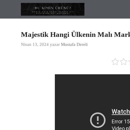
İçeriğe
atla
Majestik Hangi Ülkenin Malı Mar
Nisan 13, 2024
yazar
Mustafa Dereli