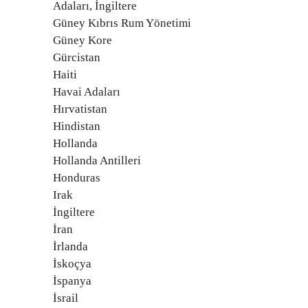
Adaları, İngiltere
Güney Kıbrıs Rum Yönetimi
Güney Kore
Gürcistan
Haiti
Havai Adaları
Hırvatistan
Hindistan
Hollanda
Hollanda Antilleri
Honduras
Irak
İngiltere
İran
İrlanda
İskoçya
İspanya
İsrail