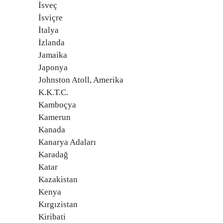
İsveç
İsviçre
İtalya
İzlanda
Jamaika
Japonya
Johnston Atoll, Amerika
K.K.T.C.
Kamboçya
Kamerun
Kanada
Kanarya Adaları
Karadağ
Katar
Kazakistan
Kenya
Kırgızistan
Kiribati