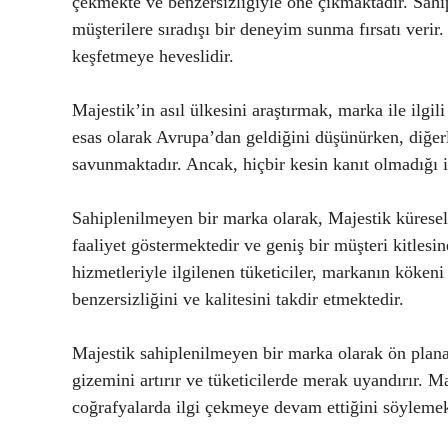
çekmekte ve benzersizliğiyle öne çıkmaktadır. Sahi
müşterilere sıradışı bir deneyim sunma fırsatı verir
keşfetmeye heveslidir.
Majestik’in asıl ülkesini araştırmak, marka ile ilgili
esas olarak Avrupa’dan geldiğini düşünürken, diğer
savunmaktadır. Ancak, hiçbir kesin kanıt olmadığı iç
Sahiplenilmeyen bir marka olarak, Majestik küresel b
faaliyet göstermektedir ve geniş bir müşteri kitlesi
hizmetleriyle ilgilenen tüketiciler, markanın köke
benzersizliğini ve kalitesini takdir etmektedir.
Majestik sahiplenilmeyen bir marka olarak ön plana 
gizemini artırır ve tüketicilerde merak uyandırır. Ma
coğrafyalarda ilgi çekmeye devam ettiğini söylemek