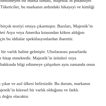
plenilmeyen bir marka olması, Majestik’in potansiyel
. Tüketiciler, bu markanın ardındaki hikayeyi ve kimliği
 birçok teoriyi ortaya çıkarmıştır. Bazıları, Majestik’in
leri Asya veya Amerika kıtasından köken aldığını
in bu iddialar spekülasyonlardan ibarettir.
ir varlık haline gelmiştir. Uluslararası pazarlarda
ne hitap etmektedir. Majestik’in ürünleri veya
ni hakkında bilgi edinmeye çalışırken aynı zamanda onun
çıkar ve asıl ülkesi belirsizdir. Bu durum, markanın
jestik’in küresel bir varlık olduğunu ve farklı
 doğru olacaktır.