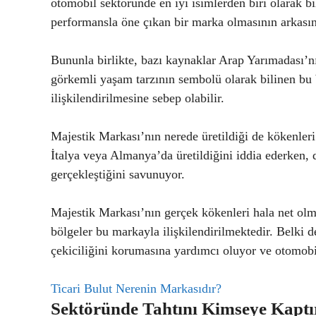
otomobil sektöründe en iyi isimlerden biri olarak b
performansla öne çıkan bir marka olmasının arkasın
Bununla birlikte, bazı kaynaklar Arap Yarımadası’nı
görkemli yaşam tarzının sembolü olarak bilinen bu 
ilişkilendirilmesine sebep olabilir.
Majestik Markası’nın nerede üretildiği de kökenleri 
İtalya veya Almanya’da üretildiğini iddia ederken, 
gerçekleştiğini savunuyor.
Majestik Markası’nın gerçek kökenleri hala net olm
bölgeler bu markayla ilişkilendirilmektedir. Belki
çekiciliğini korumasına yardımcı oluyor ve otomobil 
Ticari Bulut Nerenin Markasıdır?
Sektöründe Tahtını Kimseye Kaptır