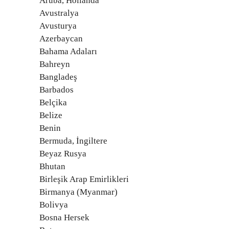
Aruba, Hollanda
Avustralya
Avusturya
Azerbaycan
Bahama Adaları
Bahreyn
Bangladeş
Barbados
Belçika
Belize
Benin
Bermuda, İngiltere
Beyaz Rusya
Bhutan
Birleşik Arap Emirlikleri
Birmanya (Myanmar)
Bolivya
Bosna Hersek