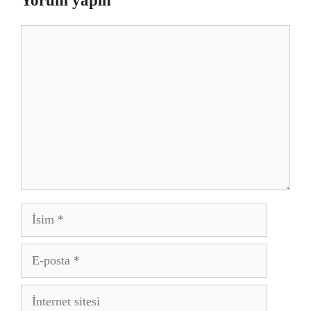
Yorum yapın
Yorum
İsim
E-
posta
İnternet