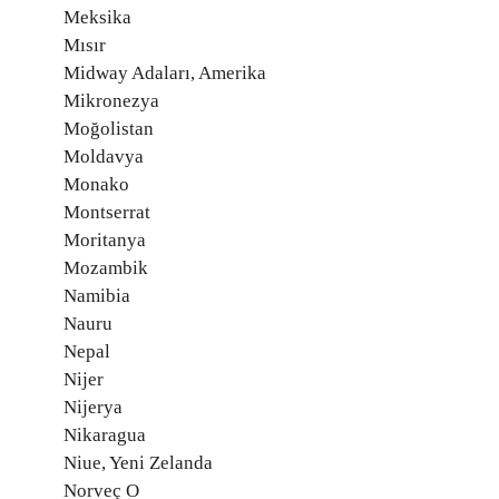
Meksika
Mısır
Midway Adaları, Amerika
Mikronezya
Moğolistan
Moldavya
Monako
Montserrat
Moritanya
Mozambik
Namibia
Nauru
Nepal
Nijer
Nijerya
Nikaragua
Niue, Yeni Zelanda
Norveç O