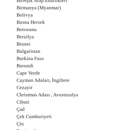
Birleşik Arap Emirlikleri
Birmanya (Myanmar)
Bolivya
Bosna Hersek
Botswana
Brezilya
Brunei
Bulgaristan
Burkina Faso
Burundi
Cape Verde
Cayman Adaları, İngiltere
Cezayir
Christmas Adası , Avusturalya
Cibuti
Çad
Çek Cumhuriyeti
Çin