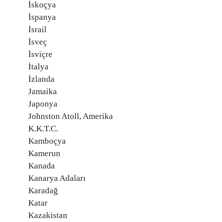
İskoçya
İspanya
İsrail
İsveç
İsviçre
İtalya
İzlanda
Jamaika
Japonya
Johnston Atoll, Amerika
K.K.T.C.
Kamboçya
Kamerun
Kanada
Kanarya Adaları
Karadağ
Katar
Kazakistan