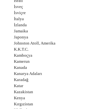
İsrail
İsveç
İsviçre
İtalya
İzlanda
Jamaika
Japonya
Johnston Atoll, Amerika
K.K.T.C.
Kamboçya
Kamerun
Kanada
Kanarya Adaları
Karadağ
Katar
Kazakistan
Kenya
Kırgızistan