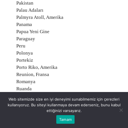
Pakistan
Palau Adaları
Palmyra Atoll, Amerika
Panama
Papua Yeni Gine
Paraguay
Peru
Polonya
Portekiz
Porto Riko, Amerika
Reunion, Fransa
Romanya
Ruanda
Rusya Federasyonu
Web sitemizde size en iyi deneyimi sunabilmemiz için çerezleri
Saint Helena, İngiltere
kullanıyoruz. Bu siteyi kullanmaya devam ederseniz, bunu kabul
Saint Martin, Fransa
ettiğinizi varsayarız.
Saint Pierre ve Miquelon, Fransa
Tamam
Samoa