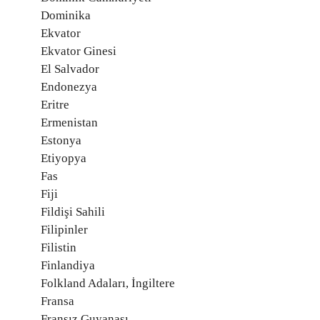
Dominika
Ekvator
Ekvator Ginesi
El Salvador
Endonezya
Eritre
Ermenistan
Estonya
Etiyopya
Fas
Fiji
Fildişi Sahili
Filipinler
Filistin
Finlandiya
Folkland Adaları, İngiltere
Fransa
Fransız Guyanası