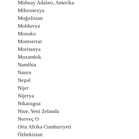
Midway Adaları, Amerika
Mikronezya
Moğolistan
Moldavya
Monako
Montserrat
Moritanya
Mozambik
Namibia
Nauru
Nepal
Nijer
Nijerya
Nikaragua
Niue, Yeni Zelanda
Norveç O
Orta Afrika Cumhuriyeti
Özbekistan