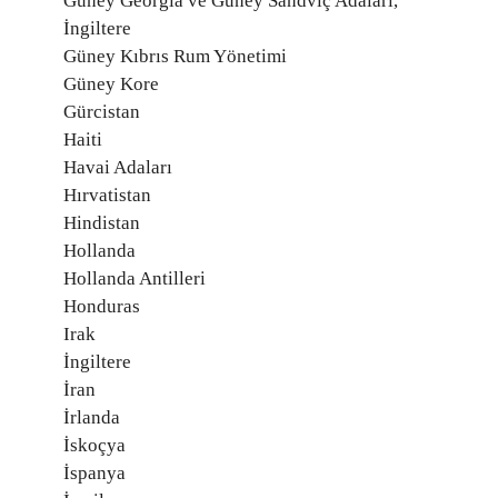
Güney Georgia ve Güney Sandviç Adaları,
İngiltere
Güney Kıbrıs Rum Yönetimi
Güney Kore
Gürcistan
Haiti
Havai Adaları
Hırvatistan
Hindistan
Hollanda
Hollanda Antilleri
Honduras
Irak
İngiltere
İran
İrlanda
İskoçya
İspanya