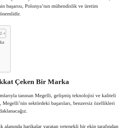
nin başarısı, Polonya’nın mühendislik ve üretim
önemlidir.
rka
Dikkat Çeken Bir Marka
larıyla tanınan Megelli, gelişmiş teknolojisi ve kaliteli
Megelli’nin sektördeki başarıları, benzersiz özellikleri
daklanacağız.
 alanında harikalar yaratan yetenekli bir ekip tarafından