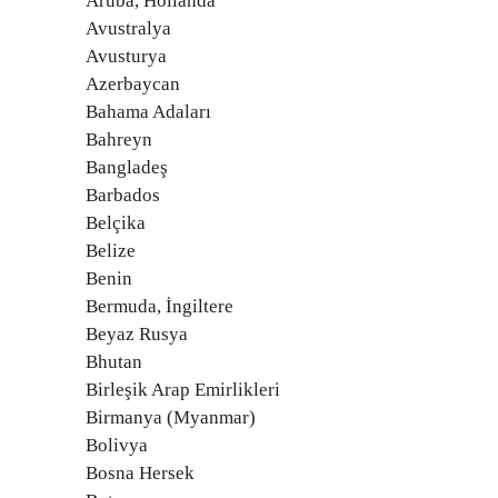
Aruba, Hollanda
Avustralya
Avusturya
Azerbaycan
Bahama Adaları
Bahreyn
Bangladeş
Barbados
Belçika
Belize
Benin
Bermuda, İngiltere
Beyaz Rusya
Bhutan
Birleşik Arap Emirlikleri
Birmanya (Myanmar)
Bolivya
Bosna Hersek