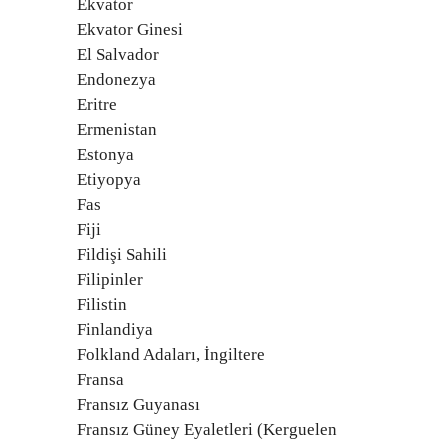
Ekvator
Ekvator Ginesi
El Salvador
Endonezya
Eritre
Ermenistan
Estonya
Etiyopya
Fas
Fiji
Fildişi Sahili
Filipinler
Filistin
Finlandiya
Folkland Adaları, İngiltere
Fransa
Fransız Guyanası
Fransız Güney Eyaletleri (Kerguelen