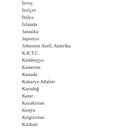
İsveç
İsviçre
İtalya
İzlanda
Jamaika
Japonya
Johnston Atoll, Amerika
K.K.T.C.
Kamboçya
Kamerun
Kanada
Kanarya Adaları
Karadağ
Katar
Kazakistan
Kenya
Kırgızistan
Kiribati