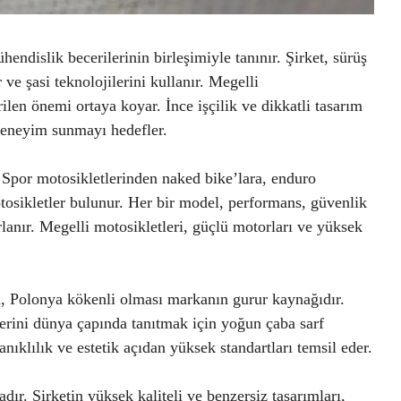
hendislik becerilerinin birleşimiyle tanınır. Şirket, sürüş
 şasi teknolojilerini kullanır. Megelli
rilen önemi ortaya koyar. İnce işçilik ve dikkatli tasarım
 deneyim sunmayı hedefler.
 Spor motosikletlerinden naked bike’lara, enduro
otosikletler bulunur. Her bir model, performans, güvenlik
lanır. Megelli motosikletleri, güçlü motorları ve yüksek
n, Polonya kökenli olması markanın gurur kaynağıdır.
erini dünya çapında tanıtmak için yoğun çaba sarf
nıklılık ve estetik açıdan yüksek standartları temsil eder.
dır. Şirketin yüksek kaliteli ve benzersiz tasarımları,