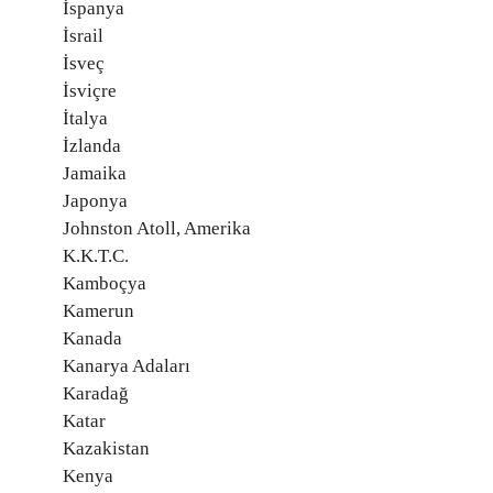
İspanya
İsrail
İsveç
İsviçre
İtalya
İzlanda
Jamaika
Japonya
Johnston Atoll, Amerika
K.K.T.C.
Kamboçya
Kamerun
Kanada
Kanarya Adaları
Karadağ
Katar
Kazakistan
Kenya