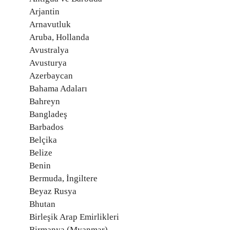
Arjantin
Arnavutluk
Aruba, Hollanda
Avustralya
Avusturya
Azerbaycan
Bahama Adaları
Bahreyn
Bangladeş
Barbados
Belçika
Belize
Benin
Bermuda, İngiltere
Beyaz Rusya
Bhutan
Birleşik Arap Emirlikleri
Birmanya (Myanmar)