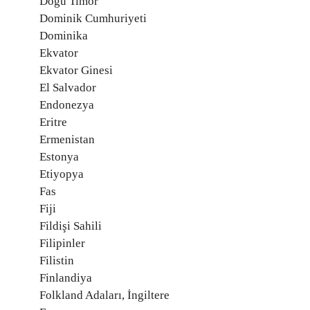
Doğu Timor
Dominik Cumhuriyeti
Dominika
Ekvator
Ekvator Ginesi
El Salvador
Endonezya
Eritre
Ermenistan
Estonya
Etiyopya
Fas
Fiji
Fildişi Sahili
Filipinler
Filistin
Finlandiya
Folkland Adaları, İngiltere