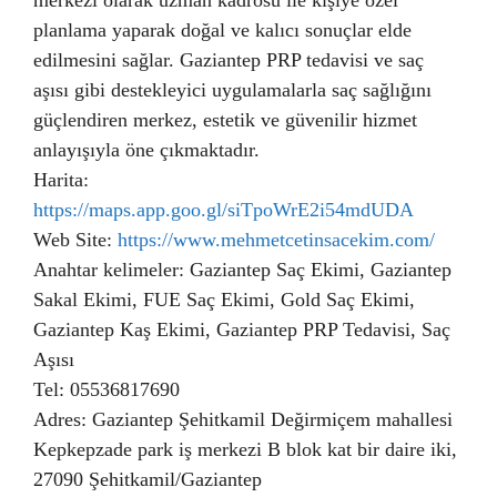
merkezi olarak uzman kadrosu ile kişiye özel
planlama yaparak doğal ve kalıcı sonuçlar elde
edilmesini sağlar. Gaziantep PRP tedavisi ve saç
aşısı gibi destekleyici uygulamalarla saç sağlığını
güçlendiren merkez, estetik ve güvenilir hizmet
anlayışıyla öne çıkmaktadır.
Harita:
https://maps.app.goo.gl/siTpoWrE2i54mdUDA
Web Site:
https://www.mehmetcetinsacekim.com/
Anahtar kelimeler: Gaziantep Saç Ekimi, Gaziantep
Sakal Ekimi, FUE Saç Ekimi, Gold Saç Ekimi,
Gaziantep Kaş Ekimi, Gaziantep PRP Tedavisi, Saç
Aşısı
Tel: 05536817690
Adres: Gaziantep Şehitkamil Değirmiçem mahallesi
Kepkepzade park iş merkezi B blok kat bir daire iki,
27090 Şehitkamil/Gaziantep