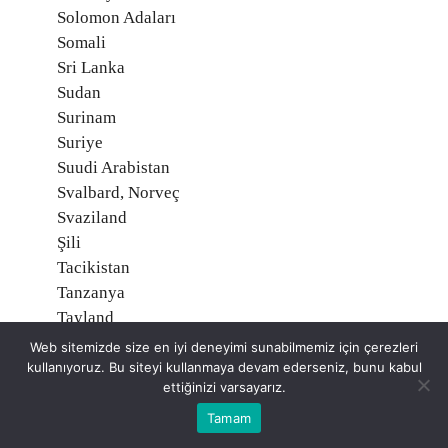
Solomon Adaları
Somali
Sri Lanka
Sudan
Surinam
Suriye
Suudi Arabistan
Svalbard, Norveç
Svaziland
Şili
Tacikistan
Tanzanya
Tayland
Tayvan
Web sitemizde size en iyi deneyimi sunabilmemiz için çerezleri
Togo
kullanıyoruz. Bu siteyi kullanmaya devam ederseniz, bunu kabul
ettiğinizi varsayarız.
Tonga
Trinidad ve Tobago
Tamam
Tunus