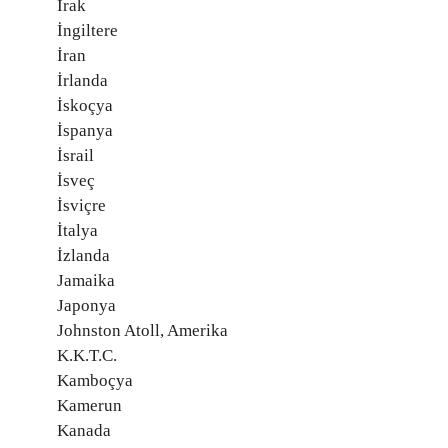
Irak
İngiltere
İran
İrlanda
İskoçya
İspanya
İsrail
İsveç
İsviçre
İtalya
İzlanda
Jamaika
Japonya
Johnston Atoll, Amerika
K.K.T.C.
Kamboçya
Kamerun
Kanada