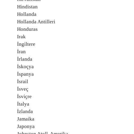
Hindistan
Hollanda
Hollanda Antilleri
Honduras
Irak
İngiltere
İran
İrlanda
İskoçya
İspanya
İsrail
İsveç
İsviçre
İtalya
İzlanda
Jamaika
Japonya
Johnston Atoll, Amerika