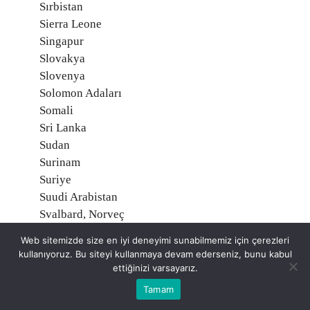
Sırbistan
Sierra Leone
Singapur
Slovakya
Slovenya
Solomon Adaları
Somali
Sri Lanka
Sudan
Surinam
Suriye
Suudi Arabistan
Svalbard, Norveç
Svaziland
Web sitemizde size en iyi deneyimi sunabilmemiz için çerezleri
Şili
kullanıyoruz. Bu siteyi kullanmaya devam ederseniz, bunu kabul
Tacikistan
ettiğinizi varsayarız.
Tanzanya
Tamam
Tayland