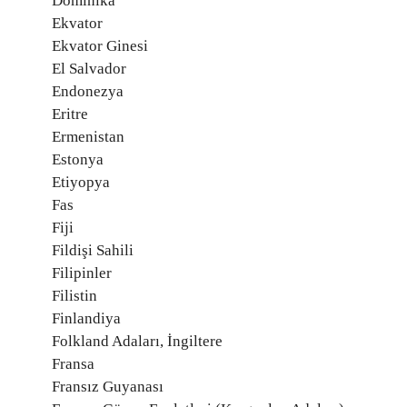
Dominika
Ekvator
Ekvator Ginesi
El Salvador
Endonezya
Eritre
Ermenistan
Estonya
Etiyopya
Fas
Fiji
Fildişi Sahili
Filipinler
Filistin
Finlandiya
Folkland Adaları, İngiltere
Fransa
Fransız Guyanası