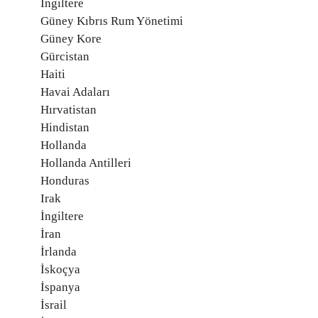
İngiltere
Güney Kıbrıs Rum Yönetimi
Güney Kore
Gürcistan
Haiti
Havai Adaları
Hırvatistan
Hindistan
Hollanda
Hollanda Antilleri
Honduras
Irak
İngiltere
İran
İrlanda
İskoçya
İspanya
İsrail