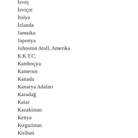
İsveç
İsviçre
İtalya
İzlanda
Jamaika
Japonya
Johnston Atoll, Amerika
K.K.T.C.
Kamboçya
Kamerun
Kanada
Kanarya Adaları
Karadağ
Katar
Kazakistan
Kenya
Kırgızistan
Kiribati