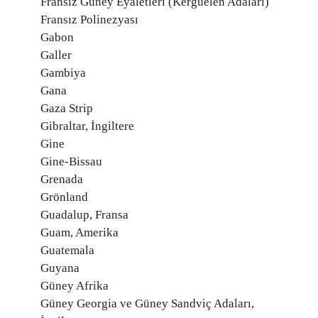
Fransız Güney Eyaletleri (Kerguelen Adaları)
Fransız Polinezyası
Gabon
Galler
Gambiya
Gana
Gaza Strip
Gibraltar, İngiltere
Gine
Gine-Bissau
Grenada
Grönland
Guadalup, Fransa
Guam, Amerika
Guatemala
Guyana
Güney Afrika
Güney Georgia ve Güney Sandviç Adaları,