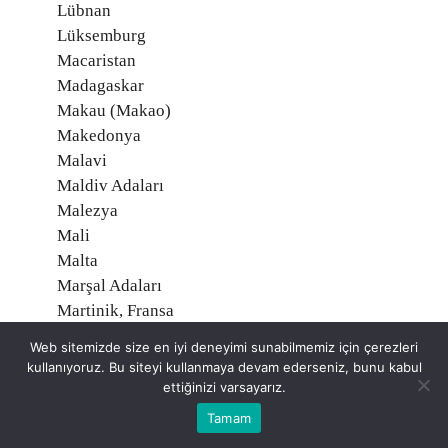
Lübnan
Lüksemburg
Macaristan
Madagaskar
Makau (Makao)
Makedonya
Malavi
Maldiv Adaları
Malezya
Mali
Malta
Marşal Adaları
Martinik, Fransa
Mauritius
Web sitemizde size en iyi deneyimi sunabilmemiz için çerezleri
Mayotte, Fransa
kullanıyoruz. Bu siteyi kullanmaya devam ederseniz, bunu kabul
Meksika
ettiğinizi varsayarız.
Mısır
Tamam
Midway Adaları, Amerika