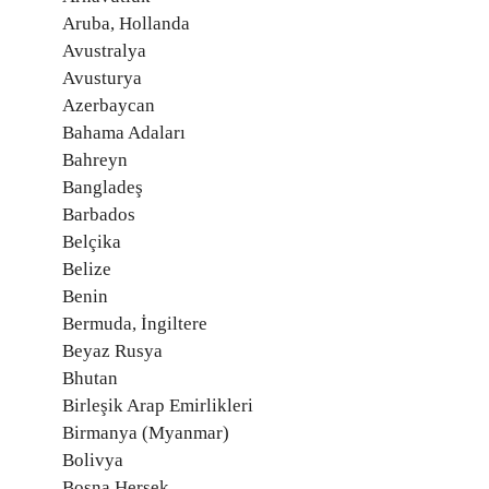
Aruba, Hollanda
Avustralya
Avusturya
Azerbaycan
Bahama Adaları
Bahreyn
Bangladeş
Barbados
Belçika
Belize
Benin
Bermuda, İngiltere
Beyaz Rusya
Bhutan
Birleşik Arap Emirlikleri
Birmanya (Myanmar)
Bolivya
Bosna Hersek