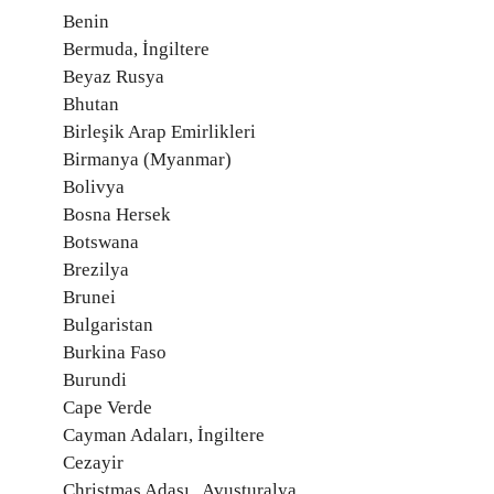
Benin
Bermuda, İngiltere
Beyaz Rusya
Bhutan
Birleşik Arap Emirlikleri
Birmanya (Myanmar)
Bolivya
Bosna Hersek
Botswana
Brezilya
Brunei
Bulgaristan
Burkina Faso
Burundi
Cape Verde
Cayman Adaları, İngiltere
Cezayir
Christmas Adası , Avusturalya