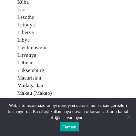
Küba
Laos
Lesotho
Letonya
Liberya
Libya
Liechtenstein
Litvanya
Lübnan
Lüksemburg
Macaristan
Madagaskar
Makau (Makao)
Makedonya
Web sitemizde size en iyi deneyimi sunabilmemiz için çerezleri
Malavi
kullanıyoruz. Bu siteyi kullanmaya devam ederseniz, bunu kabul
Maldiv Adaları
ettiğinizi varsayarız.
Malezya
Tamam
Mali