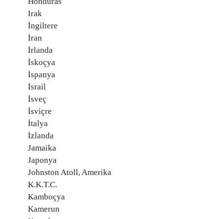
Honduras
Irak
İngiltere
İran
İrlanda
İskoçya
İspanya
İsrail
İsveç
İsviçre
İtalya
İzlanda
Jamaika
Japonya
Johnston Atoll, Amerika
K.K.T.C.
Kamboçya
Kamerun