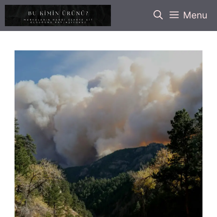
İçeriğe
Menu
atla