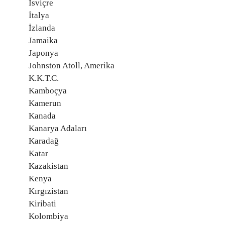
İsviçre
İtalya
İzlanda
Jamaika
Japonya
Johnston Atoll, Amerika
K.K.T.C.
Kamboçya
Kamerun
Kanada
Kanarya Adaları
Karadağ
Katar
Kazakistan
Kenya
Kırgızistan
Kiribati
Kolombiya