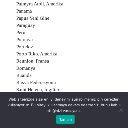
Palmyra Atoll, Amerika
Panama
Papua Yeni Gine
Paraguay
Peru
Polonya
Portekiz
Porto Riko, Amerika
Reunion, Fransa
Romanya
Ruanda
Rusya Federasyonu
Saint Helena, İngiltere
Saint Martin, Fransa
Web sitemizde size en iyi deneyimi sunabilmemiz için çerezleri
Saint Pierre ve Miquelon, Fransa
kullanıyoruz. Bu siteyi kullanmaya devam ederseniz, bunu kabul
Samoa
ettiğinizi varsayarız.
San Marino
Tamam
Santa Kitts ve Nevis