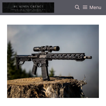
İçeriğe
Menu
atla