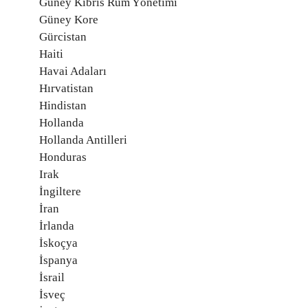
Güney Kıbrıs Rum Yönetimi
Güney Kore
Gürcistan
Haiti
Havai Adaları
Hırvatistan
Hindistan
Hollanda
Hollanda Antilleri
Honduras
Irak
İngiltere
İran
İrlanda
İskoçya
İspanya
İsrail
İsveç