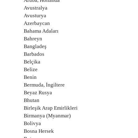
Aruba, Hollanda
Avustralya
Avusturya
Azerbaycan
Bahama Adaları
Bahreyn
Bangladeş
Barbados
Belçika
Belize
Benin
Bermuda, İngiltere
Beyaz Rusya
Bhutan
Birleşik Arap Emirlikleri
Birmanya (Myanmar)
Bolivya
Bosna Hersek