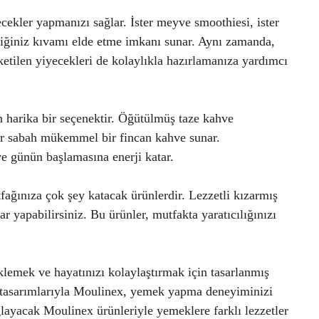
çecekler yapmanızı sağlar. İster meyve smoothiesi, ister
ediğiniz kıvamı elde etme imkanı sunar. Aynı zamanda,
ketilen yiyecekleri de kolaylıkla hazırlamanıza yardımcı
n harika bir seçenektir. Öğütülmüş taze kahve
er sabah mükemmel bir fincan kahve sunar.
ve günün başlamasına enerji katar.
fağınıza çok şey katacak ürünlerdir. Lezzetli kızarmış
lar yapabilirsiniz. Bu ürünler, mutfakta yaratıcılığınızı
klemek ve hayatınızı kolaylaştırmak için tasarlanmış
kçi tasarımlarıyla Moulinex, yemek yapma deneyiminizi
ağlayacak Moulinex ürünleriyle yemeklere farklı lezzetler