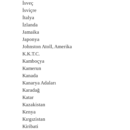
İsveç
İsviçre
İtalya
İzlanda
Jamaika
Japonya
Johnston Atoll, Amerika
K.K.T.C.
Kamboçya
Kamerun
Kanada
Kanarya Adaları
Karadağ
Katar
Kazakistan
Kenya
Kırgızistan
Kiribati