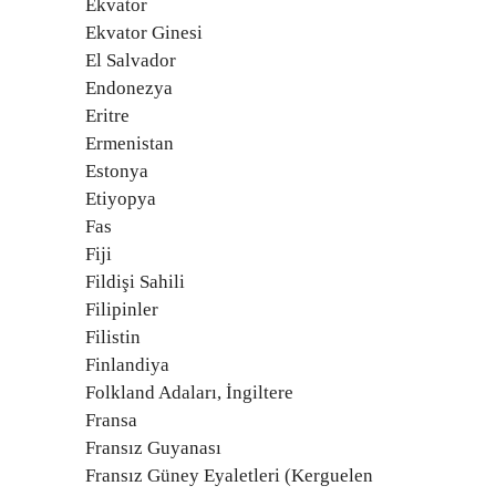
Ekvator
Ekvator Ginesi
El Salvador
Endonezya
Eritre
Ermenistan
Estonya
Etiyopya
Fas
Fiji
Fildişi Sahili
Filipinler
Filistin
Finlandiya
Folkland Adaları, İngiltere
Fransa
Fransız Guyanası
Fransız Güney Eyaletleri (Kerguelen