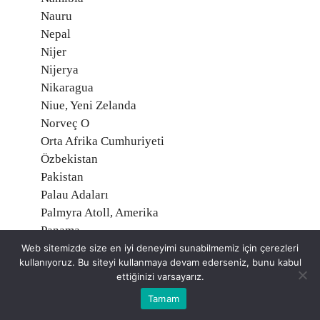
Nauru
Nepal
Nijer
Nijerya
Nikaragua
Niue, Yeni Zelanda
Norveç O
Orta Afrika Cumhuriyeti
Özbekistan
Pakistan
Palau Adaları
Palmyra Atoll, Amerika
Panama
Papua Yeni Gine
Web sitemizde size en iyi deneyimi sunabilmemiz için çerezleri
kullanıyoruz. Bu siteyi kullanmaya devam ederseniz, bunu kabul
Paraguay
ettiğinizi varsayarız.
Peru
Tamam
Polonya
Portekiz