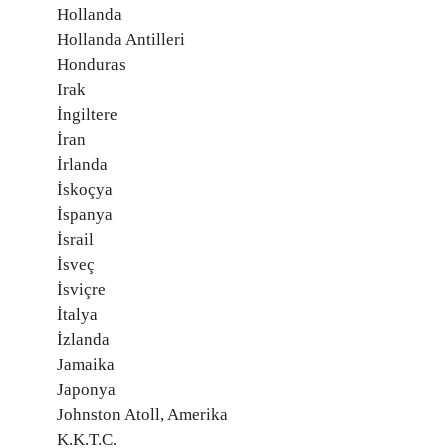
Hollanda
Hollanda Antilleri
Honduras
Irak
İngiltere
İran
İrlanda
İskoçya
İspanya
İsrail
İsveç
İsviçre
İtalya
İzlanda
Jamaika
Japonya
Johnston Atoll, Amerika
K.K.T.C.