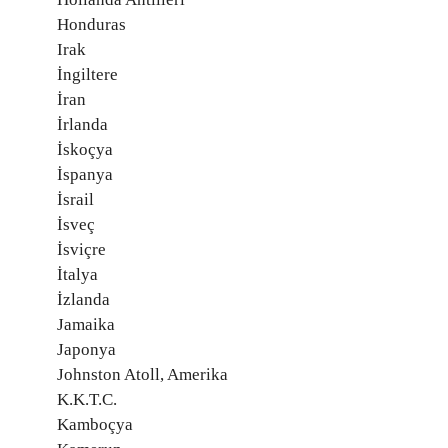
Honduras
Irak
İngiltere
İran
İrlanda
İskoçya
İspanya
İsrail
İsveç
İsviçre
İtalya
İzlanda
Jamaika
Japonya
Johnston Atoll, Amerika
K.K.T.C.
Kamboçya