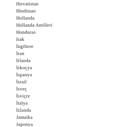
Hırvatistan
Hindistan
Hollanda
Hollanda Antilleri
Honduras
Irak
İngiltere
İran
İrlanda
İskoçya
İspanya
İsrail
İsveç
İsviçre
İtalya
İzlanda
Jamaika
Japonya