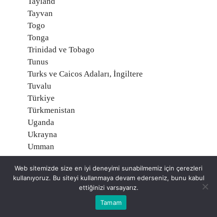
Tayland
Tayvan
Togo
Tonga
Trinidad ve Tobago
Tunus
Turks ve Caicos Adaları, İngiltere
Tuvalu
Türkiye
Türkmenistan
Uganda
Ukrayna
Umman
Uruguay
Web sitemizde size en iyi deneyimi sunabilmemiz için çerezleri
Ürdün
kullanıyoruz. Bu siteyi kullanmaya devam ederseniz, bunu kabul
Vallis ve Futuna, Fransa
ettiğinizi varsayarız.
Vanuatu
Tamam
Venezuela