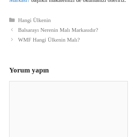
Markası?
başlıklı makalemizi de okumanızı öneririz.
Kategoriler
Hangi Ülkenin
Balsarayı Nerenin Malı Markasıdır?
WMF Hangi Ülkenin Malı?
Yorum yapın
Yorum