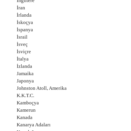
İngiltere
İran
İrlanda
İskoçya
İspanya
İsrail
İsveç
İsviçre
İtalya
İzlanda
Jamaika
Japonya
Johnston Atoll, Amerika
K.K.T.C.
Kamboçya
Kamerun
Kanada
Kanarya Adaları