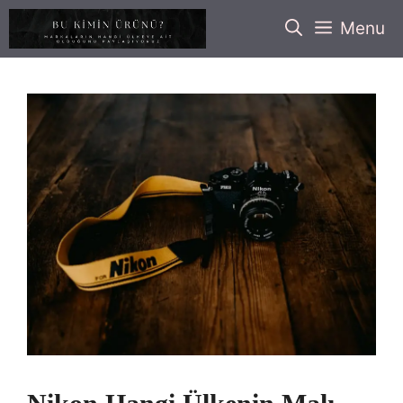
İçeriğe
Menu
atla