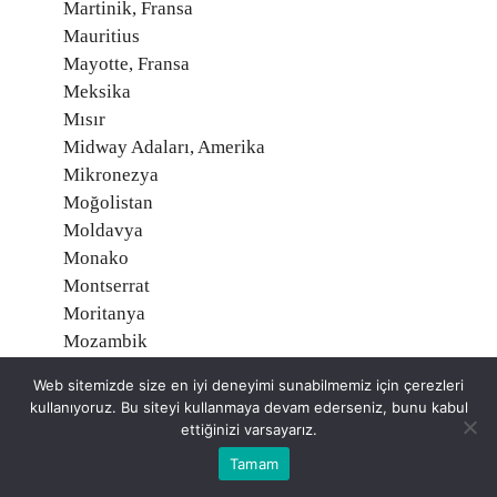
Martinik, Fransa
Mauritius
Mayotte, Fransa
Meksika
Mısır
Midway Adaları, Amerika
Mikronezya
Moğolistan
Moldavya
Monako
Montserrat
Moritanya
Mozambik
Namibia
Web sitemizde size en iyi deneyimi sunabilmemiz için çerezleri
Nauru
kullanıyoruz. Bu siteyi kullanmaya devam ederseniz, bunu kabul
Nepal
ettiğinizi varsayarız.
Nijer
Tamam
Nijerya