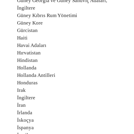
Güney Georgia ve Güney Sandviç Adaları,
İngiltere
Güney Kıbrıs Rum Yönetimi
Güney Kore
Gürcistan
Haiti
Havai Adaları
Hırvatistan
Hindistan
Hollanda
Hollanda Antilleri
Honduras
Irak
İngiltere
İran
İrlanda
İskoçya
İspanya