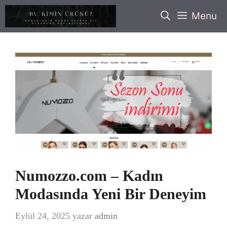
İçeriğe
Menu
atla
Numozzo.com – Kadın
Modasında Yeni Bir Deneyim
Eylül 24, 2025
yazar
admin