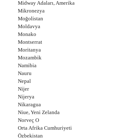
Midway Adaları, Amerika
Mikronezya
Moğolistan
Moldavya
Monako
Montserrat
Moritanya
Mozambik
Namibia
Nauru
Nepal
Nijer
Nijerya
Nikaragua
Niue, Yeni Zelanda
Norveç O
Orta Afrika Cumhuriyeti
Özbekistan