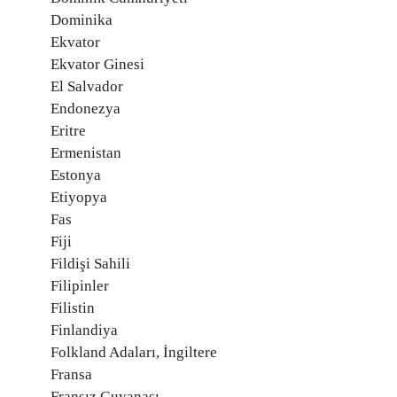
Dominika
Ekvator
Ekvator Ginesi
El Salvador
Endonezya
Eritre
Ermenistan
Estonya
Etiyopya
Fas
Fiji
Fildişi Sahili
Filipinler
Filistin
Finlandiya
Folkland Adaları, İngiltere
Fransa
Fransız Guyanası