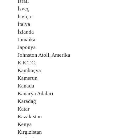
İsrail
İsveç
İsviçre
İtalya
İzlanda
Jamaika
Japonya
Johnston Atoll, Amerika
K.K.T.C.
Kamboçya
Kamerun
Kanada
Kanarya Adaları
Karadağ
Katar
Kazakistan
Kenya
Kırgızistan