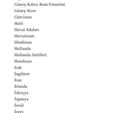
Güney Kıbrıs Rum Yönetimi
Güney Kore
Gürcistan
Haiti
Havai Adaları
Hırvatistan
Hindistan
Hollanda
Hollanda Antilleri
Honduras
Irak
İngiltere
İran
İrlanda
İskoçya
İspanya
İsrail
İsveç