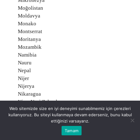
Mikronezya
Moğolistan
Moldavya
Monako
Montserrat
Moritanya
Mozambik
Namibia
Nauru
Nepal
Nijer
Nijerya
Nikaragua
Niue, Yeni Zelanda
Web sitemizde size en iyi deneyimi sunabilmemiz için çerezleri
Norveç O
kullanıyoruz. Bu siteyi kullanmaya devam ederseniz, bunu kabul
Orta Afrika Cumhuriyeti
ettiğinizi varsayarız.
Özbekistan
Tamam
Pakistan