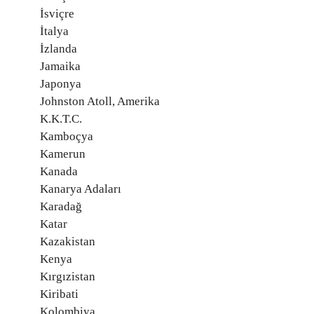
İsviçre
İtalya
İzlanda
Jamaika
Japonya
Johnston Atoll, Amerika
K.K.T.C.
Kamboçya
Kamerun
Kanada
Kanarya Adaları
Karadağ
Katar
Kazakistan
Kenya
Kırgızistan
Kiribati
Kolombiya