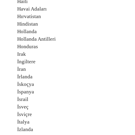
Haiti
Havai Adaları
Hırvatistan
Hindistan
Hollanda
Hollanda Antilleri
Honduras
Irak
İngiltere
İran
İrlanda
İskoçya
İspanya
İsrail
İsveç
İsviçre
İtalya
İzlanda