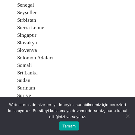
Senegal
Seyşeller
Sırbistan
Sierra Leone
Singapur
Slovakya
Slovenya
Solomon Adaları
Somali
Sri Lanka
Sudan
Surinam
Suriye
Suudi Arabistan
Web sitemizde size en iyi deneyimi sunabilmemiz için çerezleri
Svalbard, Norveç
kullanıyoruz. Bu siteyi kullanmaya devam ederseniz, bunu kabul
ettiğinizi varsayarız.
Svaziland
Şili
Tamam
Tacikistan