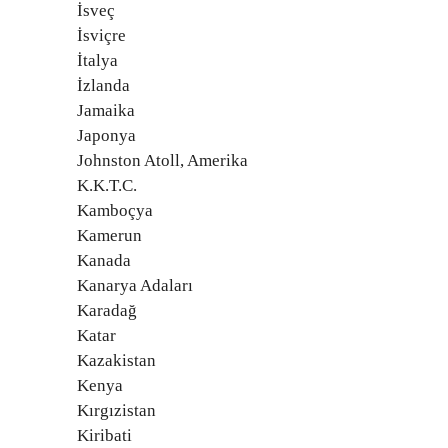
İsveç
İsviçre
İtalya
İzlanda
Jamaika
Japonya
Johnston Atoll, Amerika
K.K.T.C.
Kamboçya
Kamerun
Kanada
Kanarya Adaları
Karadağ
Katar
Kazakistan
Kenya
Kırgızistan
Kiribati