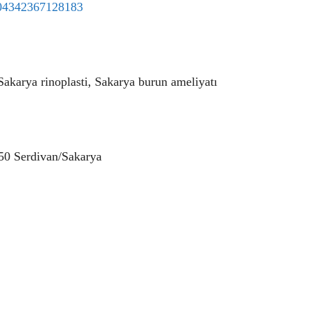
704342367128183
 Sakarya rinoplasti, Sakarya burun ameliyatı
050 Serdivan/Sakarya