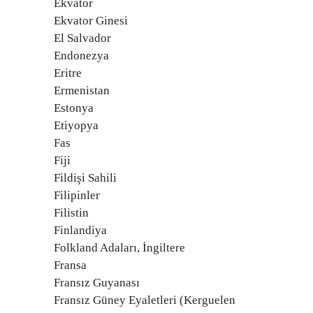
Ekvator
Ekvator Ginesi
El Salvador
Endonezya
Eritre
Ermenistan
Estonya
Etiyopya
Fas
Fiji
Fildişi Sahili
Filipinler
Filistin
Finlandiya
Folkland Adaları, İngiltere
Fransa
Fransız Guyanası
Fransız Güney Eyaletleri (Kerguelen