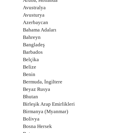
Aruba, Hollanda
Avustralya
Avusturya
Azerbaycan
Bahama Adaları
Bahreyn
Bangladeş
Barbados
Belçika
Belize
Benin
Bermuda, İngiltere
Beyaz Rusya
Bhutan
Birleşik Arap Emirlikleri
Birmanya (Myanmar)
Bolivya
Bosna Hersek