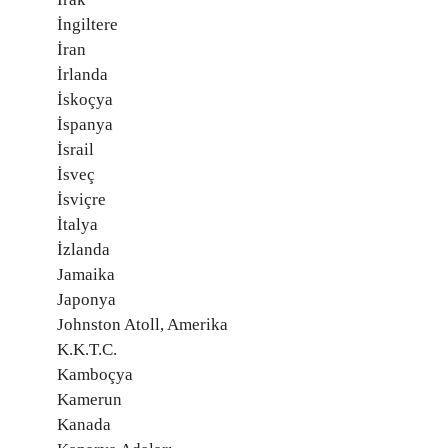
İngiltere
İran
İrlanda
İskoçya
İspanya
İsrail
İsveç
İsviçre
İtalya
İzlanda
Jamaika
Japonya
Johnston Atoll, Amerika
K.K.T.C.
Kamboçya
Kamerun
Kanada