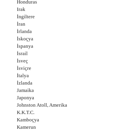
Honduras
Irak
İngiltere
İran
İrlanda
İskoçya
İspanya
İsrail
İsveç
İsviçre
İtalya
İzlanda
Jamaika
Japonya
Johnston Atoll, Amerika
K.K.T.C.
Kamboçya
Kamerun