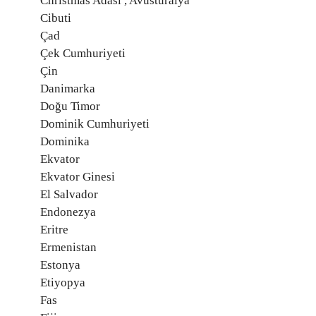
Christmas Adası , Avusturalya
Cibuti
Çad
Çek Cumhuriyeti
Çin
Danimarka
Doğu Timor
Dominik Cumhuriyeti
Dominika
Ekvator
Ekvator Ginesi
El Salvador
Endonezya
Eritre
Ermenistan
Estonya
Etiyopya
Fas