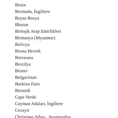
Benin
Bermuda, İngiltere
Beyaz Rusya
Bhutan
Birleşik Arap Emirlikleri
Birmanya (Myanmar)
Bolivya
Bosna Hersek
Botswana
Brezilya
Brunei
Bulgaristan
Burkina Faso
Burundi
Cape Verde
Cayman Adaları, İngiltere
Cezayir
Christmas Adası , Avusturalya