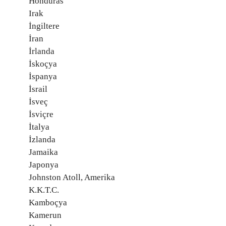
Honduras
Irak
İngiltere
İran
İrlanda
İskoçya
İspanya
İsrail
İsveç
İsviçre
İtalya
İzlanda
Jamaika
Japonya
Johnston Atoll, Amerika
K.K.T.C.
Kamboçya
Kamerun