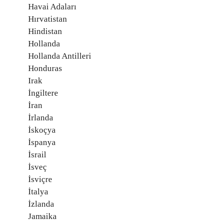
Havai Adaları
Hırvatistan
Hindistan
Hollanda
Hollanda Antilleri
Honduras
Irak
İngiltere
İran
İrlanda
İskoçya
İspanya
İsrail
İsveç
İsviçre
İtalya
İzlanda
Jamaika