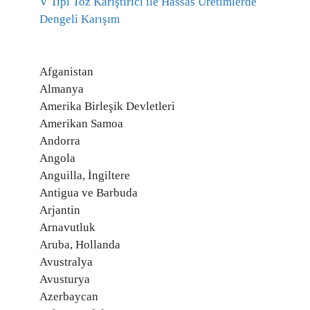
V Tipi Toz Karıştırıcı ile Hassas Üretimlerde
Dengeli Karışım
Afganistan
Almanya
Amerika Birleşik Devletleri
Amerikan Samoa
Andorra
Angola
Anguilla, İngiltere
Antigua ve Barbuda
Arjantin
Arnavutluk
Aruba, Hollanda
Avustralya
Avusturya
Azerbaycan